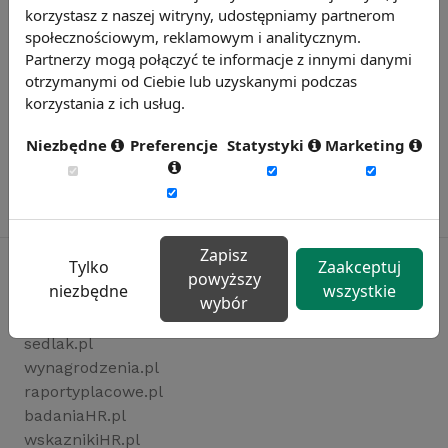
korzystasz z naszej witryny, udostępniamy partnerom
społecznościowym, reklamowym i analitycznym.
Partnerzy mogą połączyć te informacje z innymi danymi
otrzymanymi od Ciebie lub uzyskanymi podczas
korzystania z ich usług.
Niezbędne
Preferencje
Statystyki
Marketing
Zapisz
Tylko
Zaakceptuj
powyższy
niezbędne
wszystkie
wybór
Rynekpracy.pl
sedlak.pl
wynagrodzenia.pl
raportyplacowe.pl
badaniaHR.pl
wskaznikiHR.pl