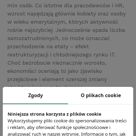
mln osób. Co istotne dla pracodawców i HR,
wzrost napędzają głównie kobiety oraz osoby
w wieku emerytalnym, których aktywność
rośnie najszybciej. Jednocześnie spada liczba
samozatrudnionych, co może oznaczać
przechodzenie na etaty – efekt
restrukturyzacji i chłodniejszego rynku IT.
Choć bezrobocie nieznacznie wzrosło,
ekonomiści oceniają to jako zjawisko
przejściowe i element szerszej zmiany
strukturalnej w zatrudnieniu.
Źródło: www.gazeta.pl
Zgody
O plikach cookie
Chcesz wiedzieć więcej?
Zobacz więcej wiadomości
Niniejsza strona korzysta z plików cookie
Wykorzystujemy pliki cookie do spersonalizowania treści
i reklam, aby oferować funkcje społecznościowe i
analizować ruch w naszej witrynie. Informacje o tym, jak