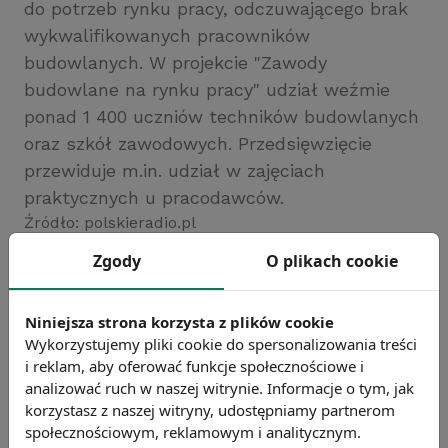
do potrzeb rynku pracy, odczuwającego brak
wykwalifikowanych pracowników
budowlanych. W projekcie "Zawody
budowlane na rynku pracy" udział weźmie
ponad 1 400 uczniów techników budowlanych
oraz szkół zawodowych. Przedsięwzięcie
przewiduje m.in. udział w zajęciach
praktycznych u pracodawców.
Źródło: polskieradio.pl
Chcesz wiedzieć więcej?
Zgody
O plikach cookie
Zobacz więcej wiadomości
Niniejsza strona korzysta z plików cookie
Wykorzystujemy pliki cookie do spersonalizowania treści
i reklam, aby oferować funkcje społecznościowe i
analizować ruch w naszej witrynie. Informacje o tym, jak
korzystasz z naszej witryny, udostępniamy partnerom
społecznościowym, reklamowym i analitycznym.