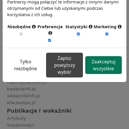
Partnerzy mogą połączyć te informacje z innymi danymi
otrzymanymi od Ciebie lub uzyskanymi podczas
korzystania z ich usług.
Niezbędne
Preferencje
Statystyki
Marketing
Zapisz
Rynekpracy.pl
Tylko
Zaakceptuj
powyższy
sedlak.pl
niezbędne
wszystkie
wybór
wynagrodzenia.pl
raportyplacowe.pl
badaniaHR.pl
wskaznikiHR.pl
kfw.sedlak.pl
Publikacje i wskaźniki
Artykuły
Wiadomości