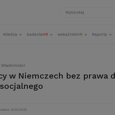
Wyszukaj
Wiedza
badania
HR
wskaźniki
HR
Raporty
Wiadomości
 socjalnego
odano: 13.03.2025