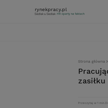
rynekpracy
.
pl
- HR oparty na faktach
Strona główna
Pracujący w Niemczech bez prawa do
zasiłku
Przeczytaj w 1 min.
D