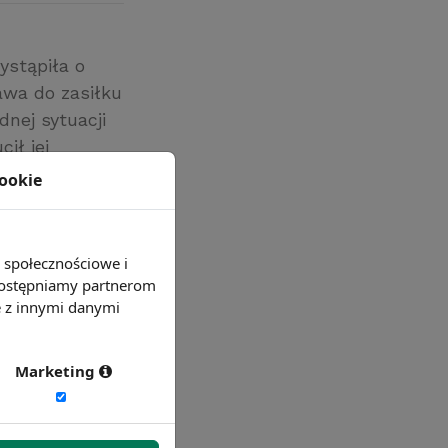
ystąpiła o
rawa do zasiłku
nej sytuacji
ił jej
st
cookie
e społecznościowe i
 udostępniamy partnerom
e z innymi danymi
Marketing