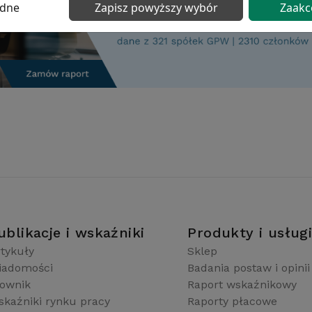
ędne
Zapisz powyższy wybór
Zaakc
ublikacje i wskaźniki
Produkty i usług
tykuły
Sklep
iadomości
Badania postaw i opinii
łownik
Raport wskaźnikowy
kaźniki rynku pracy
Raporty płacowe