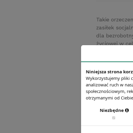
Takie orzeczen
zasiłek socjal
dla bezrobotn
życiowej w ce
wniosek, wobe
nieprawomocn
Źródło: Rzeczpo
Niniejsza strona korz
Chcesz wiedzie
Wykorzystujemy pliki c
analizować ruch w nasz
społecznościowym, rek
otrzymanymi od Ciebie 
Niezbędne