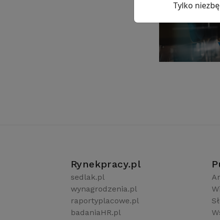
Tylko niezb
Rynekpracy.pl
P
sedlak.pl
Ar
wynagrodzenia.pl
W
raportyplacowe.pl
S
badaniaHR.pl
Ws