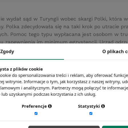
ie wydał sąd w Turyngii wobec skargi Polki, która w
ny. Polka zdecydowała się na taki krok po utracie p
ych. Pomoc tego typu wypłacana jest osobom w trud
lu zapewnienia im minimum egzystencji. Urząd odrzuc
c czego Polka skierowała sprawę do sądu. Wyrok je
Zgody
O plikach 
y.
spolita
ysta z plików cookie
ć więcej?
Zobacz więcej wiadomości
ookie do spersonalizowania treści i reklam, aby oferować funkcj
ej witrynie. Informacje o tym, jak korzystasz z naszej witryny,
lamowym i analitycznym. Partnerzy mogą połączyć te informacj
lub uzyskanymi podczas korzystania z ich usług.
Preferencje
Statystyki