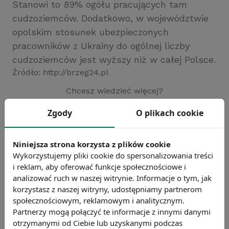
Stanowi to 89% ogółu pracujących tam
cudzoziemców. Dodatkowo, w województwie
opolskim stosunek ubezpieczonych
pracowników z Ukrainy do ogólnej liczby
cudzoziemców jest wyższy niż w całej Polsce.
Źródło: http://brzeg24.pl
Chcesz wiedzieć więcej?
Zobacz więcej wiadomości
Zgody
O plikach cookie
Niniejsza strona korzysta z plików cookie
Wykorzystujemy pliki cookie do spersonalizowania treści
i reklam, aby oferować funkcje społecznościowe i
analizować ruch w naszej witrynie. Informacje o tym, jak
korzystasz z naszej witryny, udostępniamy partnerom
społecznościowym, reklamowym i analitycznym.
Partnerzy mogą połączyć te informacje z innymi danymi
otrzymanymi od Ciebie lub uzyskanymi podczas