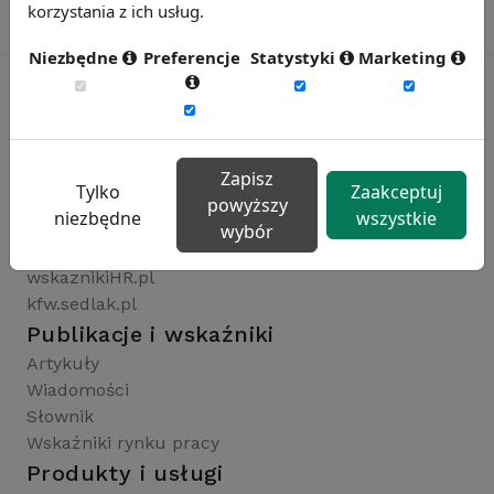
korzystania z ich usług.
Niezbędne
Preferencje
Statystyki
Marketing
Rynekpracy.pl
sedlak.pl
Zapisz
Tylko
Zaakceptuj
wynagrodzenia.pl
powyższy
niezbędne
wszystkie
raportyplacowe.pl
wybór
badaniaHR.pl
wskaznikiHR.pl
kfw.sedlak.pl
Publikacje i wskaźniki
Artykuły
Wiadomości
Słownik
Wskaźniki rynku pracy
Produkty i usługi