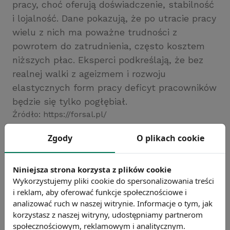
pracy, choć oferują doświadczenie, stabilność
i lojalność. Dane pokazują, że po utracie pracy
wielu z nich ma poważne trudności z
powrotem do zatrudnienia, często kosztem
niższych płac. Eksperci podkreślają, że bez
realnej walki z ageizmem i rozwoju
elastycznych form pracy deficyt pracowników
będzie się tylko pogłębiał.
Źródło: https://forsal.pl/
Chcesz wiedzieć więcej?
Zgody
O plikach cookie
Zobacz więcej wiadomości
Niniejsza strona korzysta z plików cookie
Wykorzystujemy pliki cookie do spersonalizowania treści
i reklam, aby oferować funkcje społecznościowe i
analizować ruch w naszej witrynie. Informacje o tym, jak
korzystasz z naszej witryny, udostępniamy partnerom
społecznościowym, reklamowym i analitycznym.