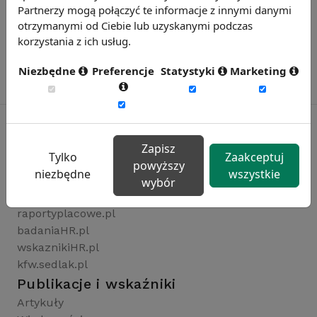
Partnerzy mogą połączyć te informacje z innymi danymi
otrzymanymi od Ciebie lub uzyskanymi podczas
korzystania z ich usług.
Niezbędne
Preferencje
Statystyki
Marketing
Zapisz
Tylko
Zaakceptuj
Rynekpracy.pl
powyższy
niezbędne
wszystkie
sedlak.pl
wybór
wynagrodzenia.pl
raportyplacowe.pl
badaniaHR.pl
wskaznikiHR.pl
kfw.sedlak.pl
Publikacje i wskaźniki
Artykuły