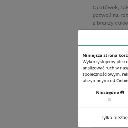
Opatówek, tak
pozwoli na roz
z branży cukie
nowych miejsc
inwestorów, kt
Źródło: Polska 
Niniejsza strona korz
Chcesz wiedzie
Wykorzystujemy pliki c
analizować ruch w nasz
społecznościowym, rek
otrzymanymi od Ciebie 
Niezbędne
Tylko niezb