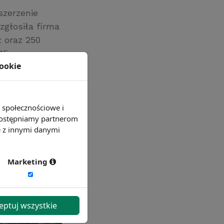
szerzenie
zgłosiła firma
ł oraz 250
15
cookie
c pracy.
e społecznościowe i
 udostępniamy partnerom
e z innymi danymi
Marketing
eptuj wszystkie