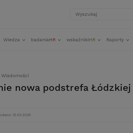
Wyszukaj
Wiedza
badania
HR
wskaźniki
HR
Raporty
Wiadomości
nie nowa podstrefa Łódzkiej
odano: 13.03.2025