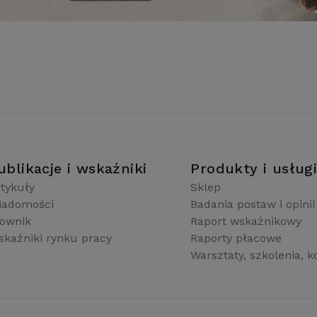
ublikacje i wskaźniki
Produkty i usług
tykuły
Sklep
iadomości
Badania postaw i opinii
łownik
Raport wskaźnikowy
kaźniki rynku pracy
Raporty płacowe
Warsztaty, szkolenia, k