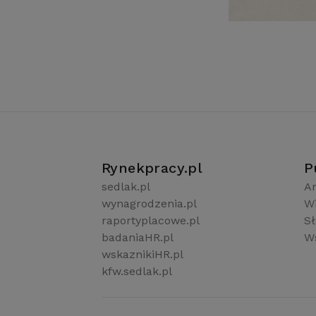
Rynekpracy.pl
P
sedlak.pl
Ar
wynagrodzenia.pl
W
raportyplacowe.pl
S
badaniaHR.pl
Ws
wskaznikiHR.pl
kfw.sedlak.pl