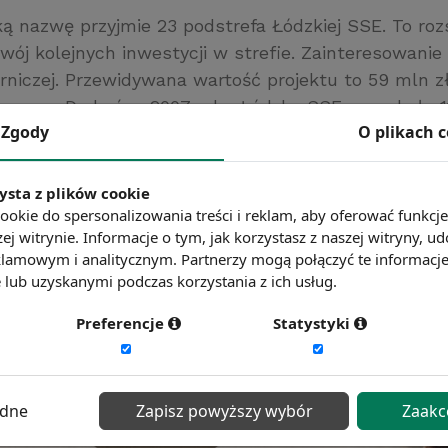
ą nazwę przyjmie 23 podstrefa Łódzkiej SSE. To roz
wój kolejnych inwestycji w strefie. Zainteresowanie 
rniczej. Przewidywana wartość projektu to 59 mln z
 pracy. Do końca 2007 roku Łódzka SSE pozyskała 1
Zgody
O plikach 
órzy zainwestują 1,31 mld zł i utworzą 14 tys. miejs
Agencja Informacji i Inwestycji Zagranicznych
ysta z plików cookie
ć więcej?
Zobacz więcej wiadomości
ookie do spersonalizowania treści i reklam, aby oferować funkcj
ej witrynie. Informacje o tym, jak korzystasz z naszej witryny,
lamowym i analitycznym. Partnerzy mogą połączyć te informacj
lub uzyskanymi podczas korzystania z ich usług.
Preferencje
Statystyki
ędne
Zapisz powyższy wybór
Zaakc