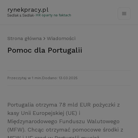
rynekpracy
.
pl
- HR oparty na faktach
Strona główna
Wiadomości
Pomoc dla Portugalii
Przeczytaj w 1 min.
Dodano: 13.03.2025
Portugalia otrzyma 78 mld EUR pożyczki z
kasy Unii Europejskiej (UE) i
Międzynarodowego Funduszu Walutowego
(MFW). Chcąc otrzymać pomocowe środki z
MFW i UE rząd w Portugalii musiał