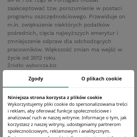
zaakceptować tzw. porozumienie w postaci
programu oszczędnościowego. Przewiduje on
m.in. zwiększenie niektórych podatków
pośrednich, cięcia najwyższych emerytur i
zmniejszenie odpraw dla odchodzących
pracowników. Większość zmian ma wejść w
życie od 2012 roku.
Źródło: wyborcza.biz
Chcesz wiedzieć więcej?
Zgody
O plikach cookie
Zobacz więcej wiadomości
Niniejsza strona korzysta z plików cookie
Wykorzystujemy pliki cookie do spersonalizowania treści
i reklam, aby oferować funkcje społecznościowe i
analizować ruch w naszej witrynie. Informacje o tym, jak
korzystasz z naszej witryny, udostępniamy partnerom
społecznościowym, reklamowym i analitycznym.