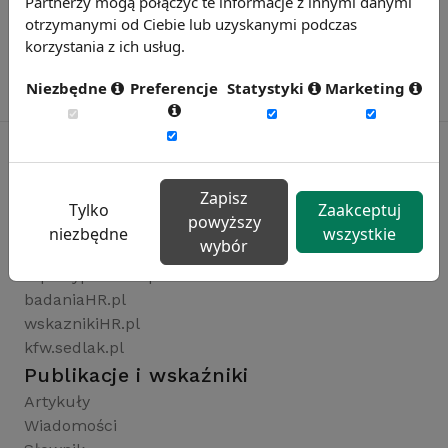
Partnerzy mogą połączyć te informacje z innymi danymi
otrzymanymi od Ciebie lub uzyskanymi podczas
korzystania z ich usług.
Niezbędne
Preferencje
Statystyki
Marketing
Zapisz
Rynekpracy.pl
Tylko
Zaakceptuj
powyższy
sedlak.pl
niezbędne
wszystkie
wybór
wynagrodzenia.pl
raportyplacowe.pl
badaniaHR.pl
wskaznikiHR.pl
kfw.sedlak.pl
Publikacje i wskaźniki
Artykuły
Wiadomości