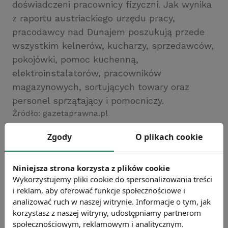
doświadczeni pracownicy fizyczni. Jak wynika
z raportu austriackiego urzędu pracy,
pracodawcy nad Dunajem poszukują przede
wszystkim kelnerów, kucharzy, sprzedawców,
pokojówki, pomoc kuchenną,
elektroinstalatorów, pracowników
magazynowych, sortujących towary oraz
personel sprzątający i pomocniczy.
Źródło: gazetaprawna.pl
Chcesz wiedzieć więcej?
Zgody
O plikach cookie
Zobacz więcej wiadomości
Niniejsza strona korzysta z plików cookie
Wykorzystujemy pliki cookie do spersonalizowania treści
i reklam, aby oferować funkcje społecznościowe i
analizować ruch w naszej witrynie. Informacje o tym, jak
korzystasz z naszej witryny, udostępniamy partnerom
społecznościowym, reklamowym i analitycznym.