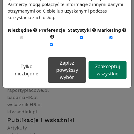
Partnerzy mogą połączyć te informacje z innymi danymi
otrzymanymi od Ciebie lub uzyskanymi podczas
korzystania z ich usług.
Niezbędne
Preferencje
Statystyki
Marketing
Zapisz
Tylko
Zaakceptuj
Rynekpracy.pl
powyższy
niezbędne
wszystkie
sedlak.pl
wybór
wynagrodzenia.pl
raportyplacowe.pl
badaniaHR.pl
wskaznikiHR.pl
kfw.sedlak.pl
Publikacje i wskaźniki
Artykuły