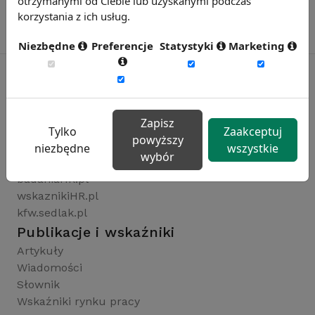
otrzymanymi od Ciebie lub uzyskanymi podczas
korzystania z ich usług.
Niezbędne
Preferencje
Statystyki
Marketing
Rynekpracy.pl
Zapisz
sedlak.pl
Tylko
Zaakceptuj
powyższy
wynagrodzenia.pl
niezbędne
wszystkie
wybór
raportyplacowe.pl
badaniaHR.pl
wskaznikiHR.pl
kfw.sedlak.pl
Publikacje i wskaźniki
Artykuły
Wiadomości
Słownik
Wskaźniki rynku pracy