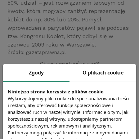
50% udział – jest rozwiązaniem lepszym od
kwoty, która mogłaby zaniżyć reprezentację
kobiet do np. 30% lub 20%. Pomysł
wprowadzenia parytetów pojawił się podczas
tzw. Kongresu Kobiet, który odbył się w
czerwcu 2009 roku w Warszawie.
Źródło: gazetaprawna.pl
Chcesz wiedzieć więcej?
Zobacz więcej wiadomości
Zgody
O plikach cookie
Niniejsza strona korzysta z plików cookie
Wykorzystujemy pliki cookie do spersonalizowania treści
i reklam, aby oferować funkcje społecznościowe i
analizować ruch w naszej witrynie. Informacje o tym, jak
korzystasz z naszej witryny, udostępniamy partnerom
społecznościowym, reklamowym i analitycznym.
Partnerzy mogą połączyć te informacje z innymi danymi