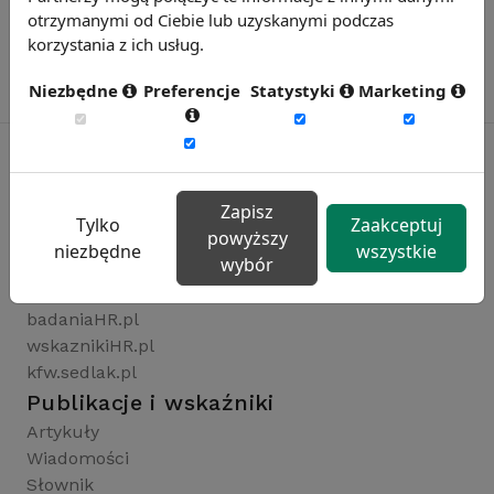
otrzymanymi od Ciebie lub uzyskanymi podczas
korzystania z ich usług.
Niezbędne
Preferencje
Statystyki
Marketing
Rynekpracy.pl
Zapisz
Tylko
Zaakceptuj
powyższy
sedlak.pl
niezbędne
wszystkie
wybór
wynagrodzenia.pl
raportyplacowe.pl
badaniaHR.pl
wskaznikiHR.pl
kfw.sedlak.pl
Publikacje i wskaźniki
Artykuły
Wiadomości
Słownik