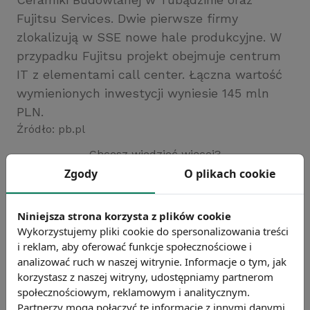
Fujitsu Services. Dwie pierwsze firmy
zlokalizują w SSE nowe hale produkcyjne. W
przypadku Fujitsu projekt obejmuje centrum
IT z elementami call center. Łączna wartość
wymienionych inwestycji wyniesie 145 mln
PLN.
Źródło: pb.pl
Chcesz wiedzieć więcej?
Zobacz więcej wiadomości
Zgody
O plikach cookie
Niniejsza strona korzysta z plików cookie
Wykorzystujemy pliki cookie do spersonalizowania treści
i reklam, aby oferować funkcje społecznościowe i
analizować ruch w naszej witrynie. Informacje o tym, jak
korzystasz z naszej witryny, udostępniamy partnerom
społecznościowym, reklamowym i analitycznym.
Partnerzy mogą połączyć te informacje z innymi danymi