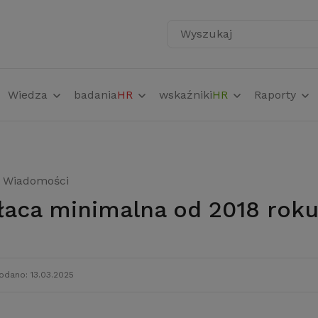
Wyszukaj
Wiedza
badania
HR
wskaźniki
HR
Raporty
Wiadomości
łaca minimalna od 2018 rok
odano: 13.03.2025