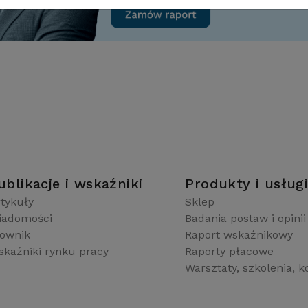
ublikacje i wskaźniki
Produkty i usług
tykuły
Sklep
iadomości
Badania postaw i opinii
łownik
Raport wskaźnikowy
kaźniki rynku pracy
Raporty płacowe
Warsztaty, szkolenia, k