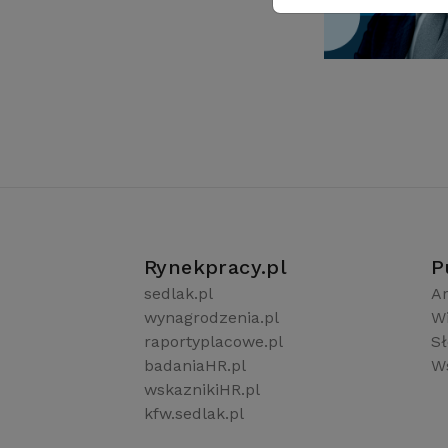
Rynekpracy.pl
P
sedlak.pl
Ar
wynagrodzenia.pl
W
raportyplacowe.pl
S
badaniaHR.pl
Ws
wskaznikiHR.pl
kfw.sedlak.pl