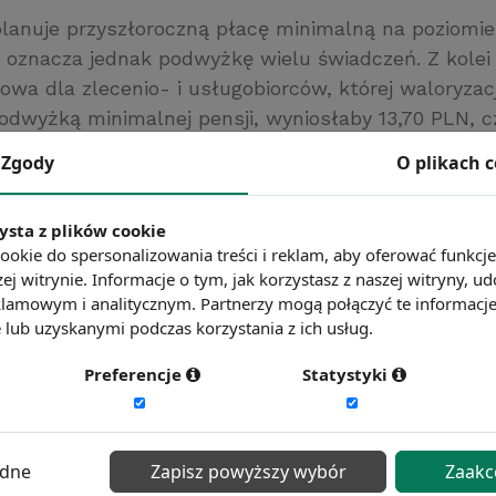
planuje przyszłoroczną płacę minimalną na poziomie
oznacza jednak podwyżkę wielu świadczeń. Z kolei 
wa dla zlecenio- i usługobiorców, której waloryzacj
dwyżką minimalnej pensji, wyniosłaby 13,70 PLN, czy
cnie.
Zgody
O plikach 
praca.gazetaprawna.pl/
ć więcej?
Zobacz więcej wiadomości
ysta z plików cookie
ookie do spersonalizowania treści i reklam, aby oferować funkcj
ej witrynie. Informacje o tym, jak korzystasz z naszej witryny,
lamowym i analitycznym. Partnerzy mogą połączyć te informacj
lub uzyskanymi podczas korzystania z ich usług.
Preferencje
Statystyki
ędne
Zapisz powyższy wybór
Zaakc