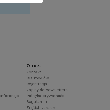
i
O nas
Kontakt
Dla mediów
Rejestracja
Zapisy do newslettera
onferencje
Polityka prywatności
Regulamin
English version