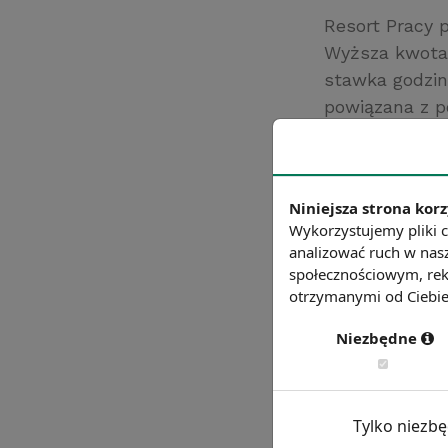
Resort Pracy 
Wyższa kwota 
stawka godzino
powiązana z po
więcej niż obe
Źródło: http://
Chcesz wiedzie
Niniejsza strona korz
Wykorzystujemy pliki c
analizować ruch w nasz
społecznościowym, rek
otrzymanymi od Ciebie 
Niezbędne
Tylko niezb