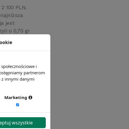
 2 100 PLN.
najniższa
a jest
li o 0,70 gr
cookie
e społecznościowe i
 udostępniamy partnerom
e z innymi danymi
Marketing
eptuj wszystkie