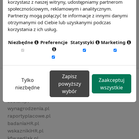
korzystasz z naszej witryny, udostępniamy partnerom
społecznościowym, reklamowym i analitycznym.
Partnerzy mogą połączyć te informacje z innymi danymi
otrzymanymi od Ciebie lub uzyskanymi podczas
korzystania z ich usług.
Niezbędne
Preferencje
Statystyki
Marketing
Zapisz
Tylko
Zaakceptuj
powyższy
niezbędne
wszystkie
wybór
Rynekpracy.pl
sedlak.pl
wynagrodzenia.pl
raportyplacowe.pl
badaniaHR.pl
wskaznikiHR.pl
kfw.sedlak.pl