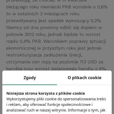
bieżącego roku niemiecki PKB wzrośnie o 0,6%
to w ostatnich 3 miesiącach roku
przewidywany jest spadek wynoszący 0,2%.
Niemcy od dna powinny odbić się dopiero w
połowie 2012 roku, jednak będzie to wzrost
rzędu 0,8% PKB. Warunkiem poprawy sytuacji
ekonomicznej w przyszłym roku jest jednak
restrukturyzacja zadłużenia Grecji,
utrzymanie cen ropy na poziomie 113 USD za
baryłkę oraz wzrost światowego handlu o 6%.
Źródło: ekonomia24.pl
Zgody
O plikach cookie
Chcesz wiedzieć więcej?
Zobacz więcej wiadomości
Niniejsza strona korzysta z plików cookie
Wykorzystujemy pliki cookie do spersonalizowania treści
i reklam, aby oferować funkcje społecznościowe i
analizować ruch w naszej witrynie. Informacje o tym, jak