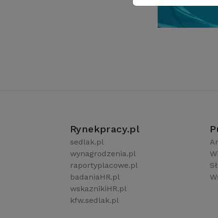
Rynekpracy.pl
P
sedlak.pl
Ar
wynagrodzenia.pl
W
raportyplacowe.pl
S
badaniaHR.pl
Ws
wskaznikiHR.pl
kfw.sedlak.pl