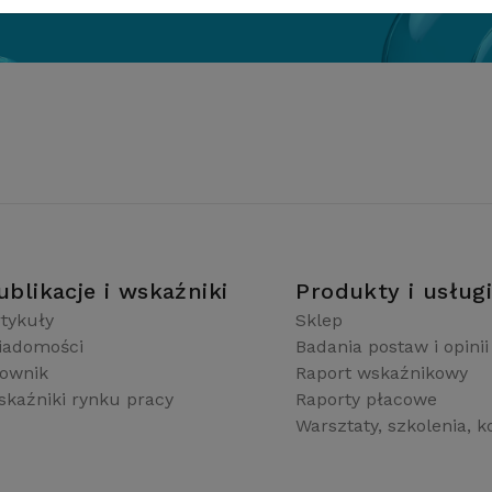
ublikacje i wskaźniki
Produkty i usług
tykuły
Sklep
iadomości
Badania postaw i opinii
łownik
Raport wskaźnikowy
kaźniki rynku pracy
Raporty płacowe
Warsztaty, szkolenia, k