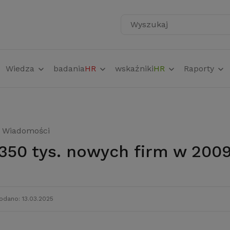
Wyszukaj
Wiedza
badania
HR
wskaźniki
HR
Raporty
Wiadomości
 350 tys. nowych firm w 200
odano: 13.03.2025