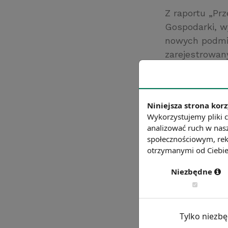
Z raportu „Pr
Gospodarki, w
nowych podmio
zarejestrowany
hotelarstwie 
wystąpił nato
Źródło: Ministe
Niniejsza strona korz
Chcesz wiedzie
Wykorzystujemy pliki c
analizować ruch w nasz
społecznościowym, rek
otrzymanymi od Ciebie 
Niezbędne
Tylko niezb