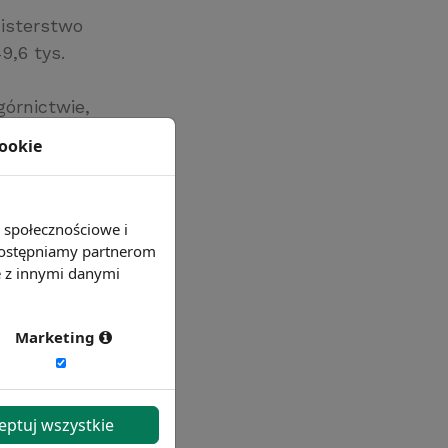
nisterstwo
9,6 tys.
górnictwie,
miotów
cookie
ym.
e społecznościowe i
 udostępniamy partnerom
e z innymi danymi
Marketing
eptuj wszystkie