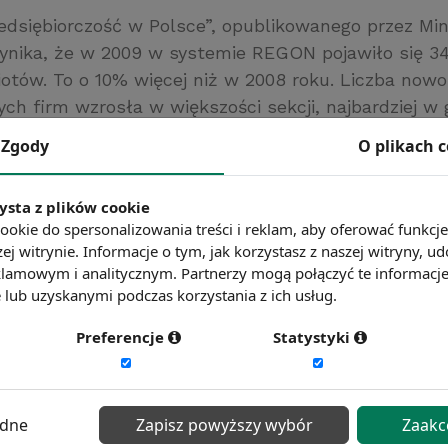
zedsiębiorczość w Polsce”, opublikowanego przez Mi
ynika, że w 2009 w systemie REGON pojawiło się 34
tów. To o 10% więcej niż w 2008 roku. Liczba nowo
ch firm wzrosła w większości sekcji, najbardziej w 
i rybactwie. Spadek w liczbie nowo powstałych pod
Zgody
O plikach 
miast w budownictwie oraz pośrednictwie finansow
rstwo Gospodarki
ysta z plików cookie
ć więcej?
Zobacz więcej wiadomości
ookie do spersonalizowania treści i reklam, aby oferować funkcj
ej witrynie. Informacje o tym, jak korzystasz z naszej witryny,
lamowym i analitycznym. Partnerzy mogą połączyć te informacj
lub uzyskanymi podczas korzystania z ich usług.
Preferencje
Statystyki
ędne
Zapisz powyższy wybór
Zaakc