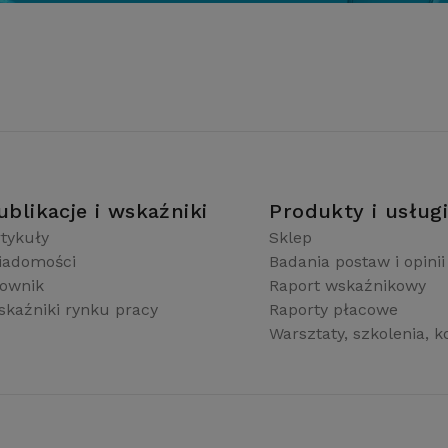
ublikacje i wskaźniki
Produkty i usług
tykuły
Sklep
iadomości
Badania postaw i opinii
łownik
Raport wskaźnikowy
kaźniki rynku pracy
Raporty płacowe
Warsztaty, szkolenia, k