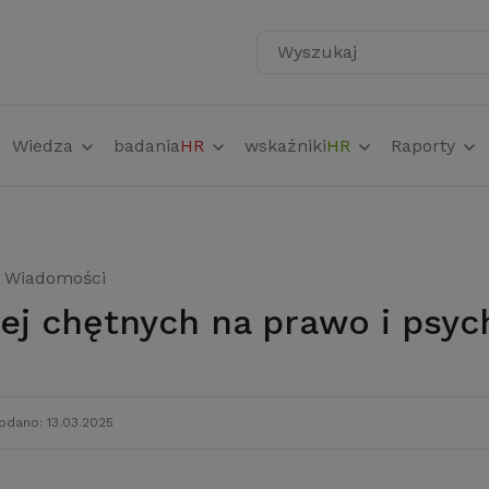
Wyszukaj
Wiedza
badania
HR
wskaźniki
HR
Raporty
Wiadomości
cej chętnych na prawo i psyc
odano: 13.03.2025