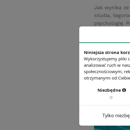
Jak wynika ze
studia, tegoro
psychologię. 
kierunkach pe
Źródło: rp.pl
Chcesz wiedzie
Niniejsza strona korz
Wykorzystujemy pliki c
analizować ruch w nasz
społecznościowym, rek
otrzymanymi od Ciebie 
Niezbędne
Tylko niezb