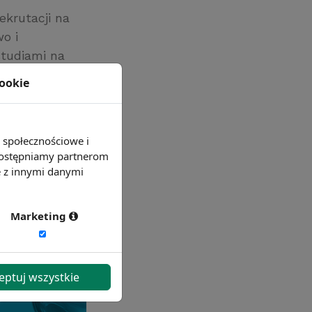
ekrutacji na
o i
studiami na
cookie
e społecznościowe i
 udostępniamy partnerom
e z innymi danymi
Marketing
eptuj wszystkie