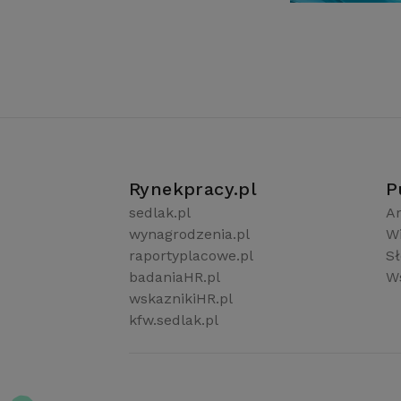
Rynekpracy.pl
P
sedlak.pl
Ar
wynagrodzenia.pl
W
raportyplacowe.pl
S
badaniaHR.pl
Ws
wskaznikiHR.pl
kfw.sedlak.pl