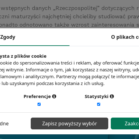
 wstępnych danych „Rzeczpospolitej” dotyczących r
czni maturzyści najchętniej chcieliby studiować praw
Ponadto odnotowano także wzrost zainteresowania 
dagogicznych i związanych z administracją.
Zgody
O plikach 
ć więcej?
Zobacz więcej wiadomości
ysta z plików cookie
ookie do spersonalizowania treści i reklam, aby oferować funkcj
ej witrynie. Informacje o tym, jak korzystasz z naszej witryny,
lamowym i analitycznym. Partnerzy mogą połączyć te informacj
lub uzyskanymi podczas korzystania z ich usług.
Preferencje
Statystyki
ędne
Zapisz powyższy wybór
Zaakc