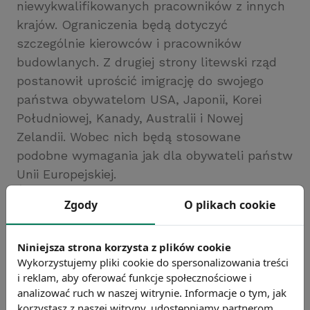
niewykwalifikowanych pracowników z innych
krajów. Ograniczenia będą dotyczyć
szczególnie kierowców i pracowników
budowlanych. Z drugiej strony litewski rząd
postanowił uprościć imigrację do swojego
państwa obywatelom USA, Japonii, Korei
Południowej, Kanady, Australii i Nowej
Zelandii. Wobec nich będą stosowane
podobne wymagania jak dla obywateli państw
Unii Europejskiej.
Źródło: https://www.pulshr.pl
Zgody
O plikach cookie
Chcesz wiedzieć więcej?
Zobacz więcej wiadomości
Niniejsza strona korzysta z plików cookie
Wykorzystujemy pliki cookie do spersonalizowania treści
i reklam, aby oferować funkcje społecznościowe i
analizować ruch w naszej witrynie. Informacje o tym, jak
korzystasz z naszej witryny, udostępniamy partnerom