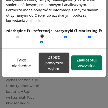
społecznościowym, reklamowym i analitycznym.
Partnerzy mogą połączyć te informacje z innymi danymi
otrzymanymi od Ciebie lub uzyskanymi podczas
korzystania z ich usług.
Niezbędne
Preferencje
Statystyki
Marketing
Zapisz
Tylko
Zaakceptuj
powyższy
niezbędne
wszystkie
Rynekpracy.pl
wybór
sedlak.pl
wynagrodzenia.pl
raportyplacowe.pl
badaniaHR.pl
wskaznikiHR.pl
kfw.sedlak.pl