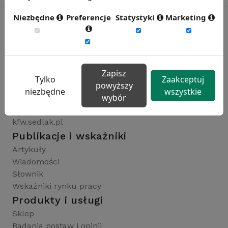
Niezbędne
Preferencje
Statystyki
Marketing
Rynekpracy.pl
sedlak.pl
Zapisz
wynagrodzenia.pl
Tylko
Zaakceptuj
powyższy
raportyplacowe.pl
niezbędne
wszystkie
wybór
badaniaHR.pl
wskaznikiHR.pl
kfw.sedlak.pl
Publikacje i wskaźniki
Artykuły
Wiadomości
Słownik
Wskaźniki rynku pracy
Produkty i usługi
Sklep
Badania postaw i opinii