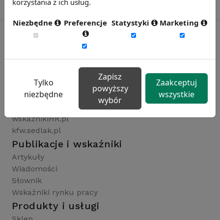
korzystania z ich usług.
Niezbędne
Preferencje
Statystyki
Marketing
Rynekpracy.pl
sedlak.pl
Zapisz
Tylko
Zaakceptuj
wynagrodzenia.pl
powyższy
niezbędne
wszystkie
raportyplacowe.pl
wybór
badaniaHR.pl
wskaznikiHR.pl
kfw.sedlak.pl
Publikacje i wskaźniki
Artykuły
Wiadomości
Słownik
Wskaźniki rynku pracy
Produkty i usługi
Sklep