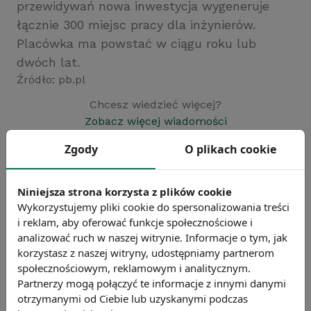
przewidywań nowa inwestycja wygeneruje
łącznie 300 miejsc pracy dla inżynierów.
Placówka ma powstać w ciągu roku lub
dwóch lat.
Źródło: pb.pl
Chcesz wiedzieć więcej?
Zobacz więcej wiadomości
Zgody
O plikach cookie
Niniejsza strona korzysta z plików cookie
Wykorzystujemy pliki cookie do spersonalizowania treści
i reklam, aby oferować funkcje społecznościowe i
analizować ruch w naszej witrynie. Informacje o tym, jak
korzystasz z naszej witryny, udostępniamy partnerom
społecznościowym, reklamowym i analitycznym.
Partnerzy mogą połączyć te informacje z innymi danymi
otrzymanymi od Ciebie lub uzyskanymi podczas