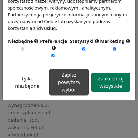
korzystasz z naszej witryny, udostępniamy partnerom
społecznościowym, reklamowym i analitycznym.
Partnerzy mogą połączyć te informacje z innymi danymi
otrzymanymi od Ciebie lub uzyskanymi podczas
korzystania z ich usług.
Niezbędne
Preferencje
Statystyki
Marketing
Zapisz
Tylko
Zaakceptuj
powyższy
niezbędne
wszystkie
Rynekpracy.pl
wybór
sedlak.pl
wynagrodzenia.pl
raportyplacowe.pl
badaniaHR.pl
wskaznikiHR.pl
kfw.sedlak.pl