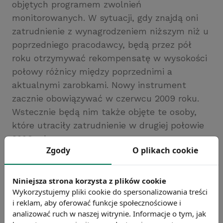
objętych programem zwolnień
monitorowanych. W sytuacji, gdy znajdą oni
zatrudnienie z wynagrodzeniem niższym niż u
poprzedniego pracodawcy, będą przez pół
roku otrzymywać rekompensatę w wysokości
połowy różnicy między poprzednimi a
aktualnymi zarobkami. Nowy instrument
zacznie obowiązywać w czerwcu 2009 roku.
Wstecznie będą nim także objęte te osoby,
które utraciły zatrudnienie w drugiej połowie
2008 roku.
Zgody
O plikach cookie
Źródło: gazetaprawna.pl
Chcesz wiedzieć więcej?
Niniejsza strona korzysta z plików cookie
Zobacz więcej wiadomości
Wykorzystujemy pliki cookie do spersonalizowania treści
i reklam, aby oferować funkcje społecznościowe i
analizować ruch w naszej witrynie. Informacje o tym, jak