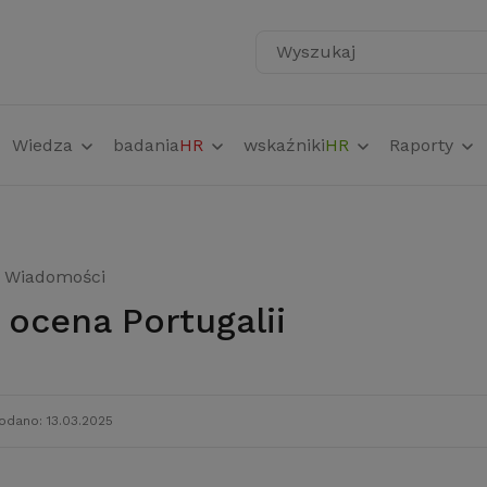
Wyszukaj
Wiedza
badania
HR
wskaźniki
HR
Raporty
Wiadomości
a ocena Portugalii
odano: 13.03.2025