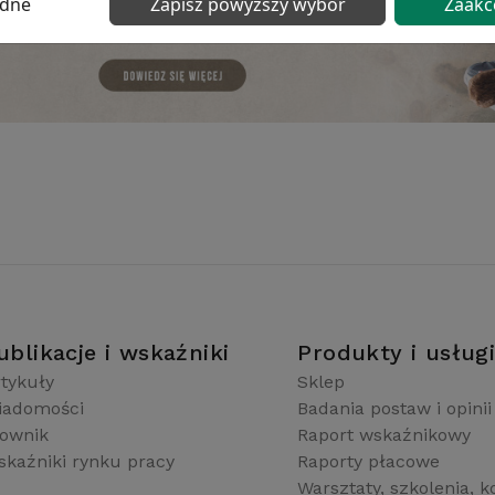
ędne
Zapisz powyższy wybór
Zaakc
ublikacje i wskaźniki
Produkty i usług
tykuły
Sklep
iadomości
Badania postaw i opinii
łownik
Raport wskaźnikowy
kaźniki rynku pracy
Raporty płacowe
Warsztaty, szkolenia, k