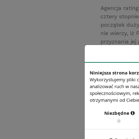
Agencja rating
cztery stopni
początek duży
nie wierzy, iż
przyznania jej
trafią do Port
fiskalnych. Na
podwyżka pod
Niniejsza strona korz
Źródło: rp.pl
Wykorzystujemy pliki c
Chcesz wiedzie
analizować ruch w nasz
społecznościowym, rek
otrzymanymi od Ciebie 
Niezbędne