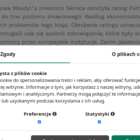
owa Moody\"s Investors Service obniżyła rating Port
e do tzw. poziomu śmieciowego. Według ekonomistó
ch problemów tego kraju. Obniżenie ratingu oznacza
 Portugalii uda się spełnić zobowiązania, które były
 pomocy przez europejskie instytucje. Zanim jakiekol
ugalii, rząd w Lizbonie musi przeprowadzić szereg r
Zgody
O plikach 
jważniejsze z nich to cięcia w wydatkach publiczny
atków.
ysta z plików cookie
ookie do spersonalizowania treści i reklam, aby oferować funkcj
ć więcej?
Zobacz więcej wiadomości
ej witrynie. Informacje o tym, jak korzystasz z naszej witryny,
lamowym i analitycznym. Partnerzy mogą połączyć te informacj
lub uzyskanymi podczas korzystania z ich usług.
Preferencje
Statystyki