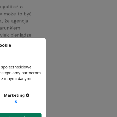
ugalii aż o
w może to być
, że agencja
 warunkiem
wiek pieniądze
eform
cookie
ch oraz
e społecznościowe i
 udostępniamy partnerom
e z innymi danymi
Marketing