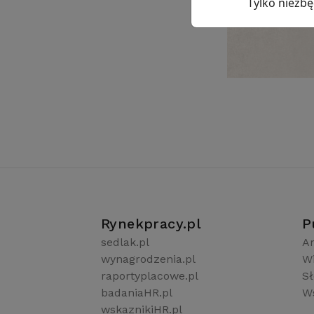
Tylko niezb
Rynekpracy.pl
P
sedlak.pl
Ar
wynagrodzenia.pl
W
raportyplacowe.pl
S
badaniaHR.pl
Ws
wskaznikiHR.pl