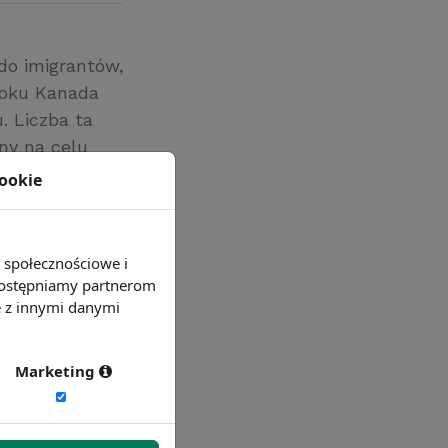
 do imigrantów,
roku Kanada
. Liczba ta
ny na celu
ceder
cookie
e społecznościowe i
 udostępniamy partnerom
e z innymi danymi
Marketing