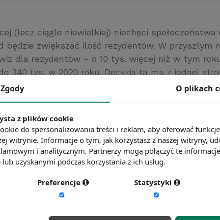
j (lecz ciągle niewielkiej) niechęci społeczeństwa
ąd będzie zwiększać ilość rezydentów. W przyszłym 
wiz dla rezydentów – o 10 tys. więcej niż w tym roku
o 340 tys. w 2020 roku. Decyzja ta ma z jednej stro
otrzeb rynku pracy, z drugiej zaś ma ograniczyć pro
Zgody
O plikach 
gracji.
/www.money.pl
ysta z plików cookie
ć więcej?
Zobacz więcej wiadomości
ookie do spersonalizowania treści i reklam, aby oferować funkcj
ej witrynie. Informacje o tym, jak korzystasz z naszej witryny,
lamowym i analitycznym. Partnerzy mogą połączyć te informacj
lub uzyskanymi podczas korzystania z ich usług.
Preferencje
Statystyki