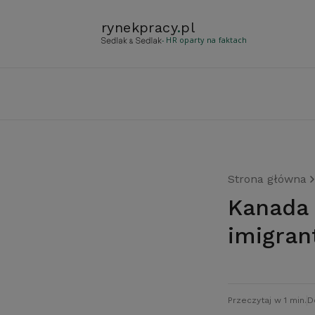
rynekpracy
.
pl
- HR oparty na faktach
Strona główna
Kanada zwiększa limity legalnych
imigra
Przeczytaj w 1 min.
D