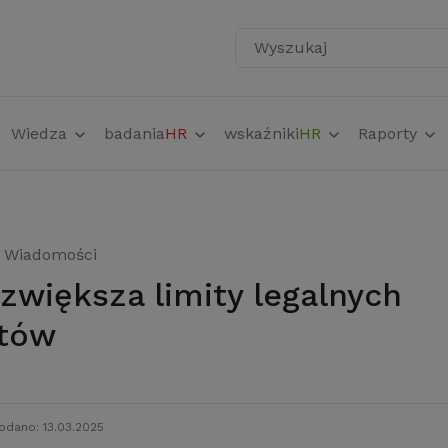
Wyszukaj
Wiedza
badania
HR
wskaźniki
HR
Raporty
Wiadomości
ntów
odano: 13.03.2025