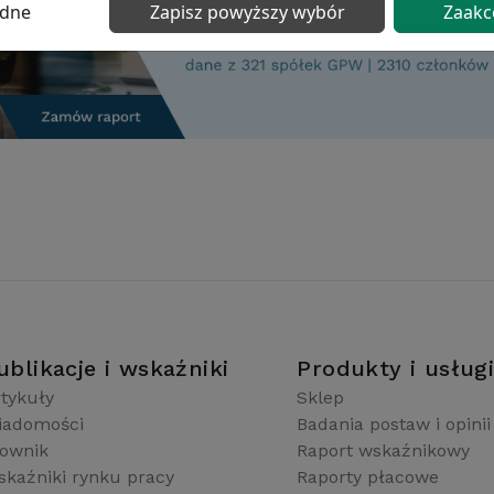
ędne
Zapisz powyższy wybór
Zaakc
ublikacje i wskaźniki
Produkty i usług
tykuły
Sklep
iadomości
Badania postaw i opinii
łownik
Raport wskaźnikowy
kaźniki rynku pracy
Raporty płacowe