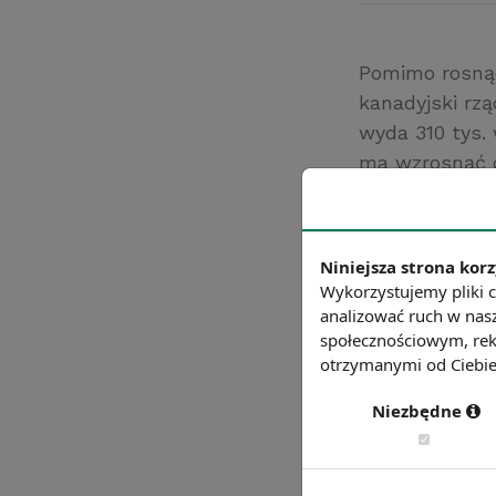
Pomimo rosnące
kanadyjski rz
wyda 310 tys. 
ma wzrosnąć d
zaspokojenie p
nielegalnej imi
Źródło: https:/
Niniejsza strona korz
Chcesz wiedzie
Wykorzystujemy pliki c
analizować ruch w nasz
społecznościowym, rek
otrzymanymi od Ciebie 
Niezbędne