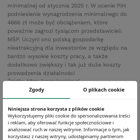
minimalnej od stycznia 2025 r. W ocenie PIH
podniesienie wynagrodzenia minimalnego do
4666 zł może być obciążeniem, które
poważnie zagrozi tysiącom przedstawicieli
MŚP. Uczyni ono polską gospodarkę
nieatrakcyjną dla inwestorów ze względu na
bardzo wysokie koszty pracy, a także
dodatkowo zwiększy i tak już duże koszty
prowadzenia działalności
Źródło: https://www.bankier.pl
Zgody
O plikach cookie
Chcesz wiedzieć więcej?
Zobacz więcej wiadomości
Niniejsza strona korzysta z plików cookie
Wykorzystujemy pliki cookie do spersonalizowania treści
i reklam, aby oferować funkcje społecznościowe i
analizować ruch w naszej witrynie. Informacje o tym, jak
korzystasz z naszej witryny, udostępniamy partnerom