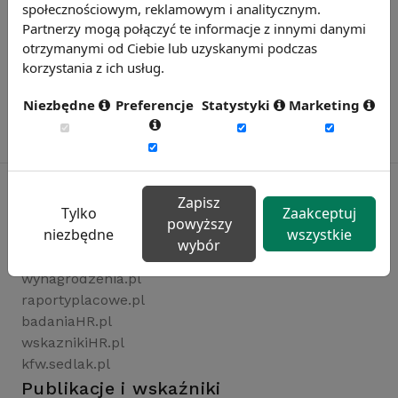
społecznościowym, reklamowym i analitycznym.
Partnerzy mogą połączyć te informacje z innymi danymi
otrzymanymi od Ciebie lub uzyskanymi podczas
korzystania z ich usług.
Niezbędne
Preferencje
Statystyki
Marketing
Zapisz
Tylko
Zaakceptuj
powyższy
Rynekpracy.pl
niezbędne
wszystkie
wybór
sedlak.pl
wynagrodzenia.pl
raportyplacowe.pl
badaniaHR.pl
wskaznikiHR.pl
kfw.sedlak.pl
Publikacje i wskaźniki