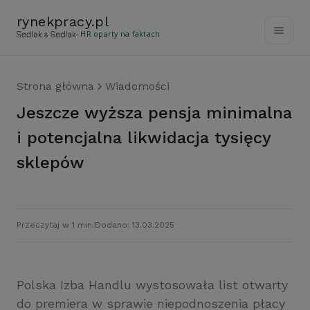
rynekpracy
.
pl
- HR oparty na faktach
Strona główna
Wiadomości
Jeszcze wyższa pensja minimalna
i potencjalna likwidacja tysięcy
sklepów
Przeczytaj w 1 min.
Dodano: 13.03.2025
Polska Izba Handlu wystosowała list otwarty
do premiera w sprawie niepodnoszenia płacy