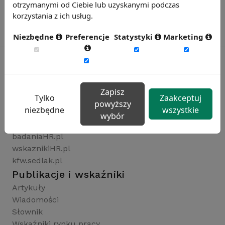
otrzymanymi od Ciebie lub uzyskanymi podczas
korzystania z ich usług.
Niezbędne
Preferencje
Statystyki
Marketing
Rynekpracy.pl
Zapisz
Tylko
Zaakceptuj
sedlak.pl
powyższy
niezbędne
wszystkie
wynagrodzenia.pl
wybór
raportyplacowe.pl
badaniaHR.pl
wskaznikiHR.pl
kfw.sedlak.pl
Publikacje i wskaźniki
Artykuły
Wiadomości
Słownik
Wskaźniki rynku pracy