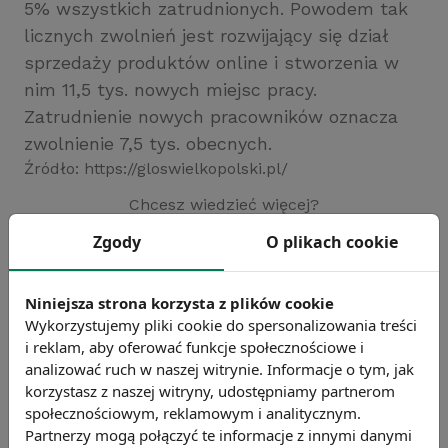
5% wszystkich zatrudnionych. Powodem tak
licznych zwolnień jest rozwijający się dział
sprzedaży produktów online i stworzenia w
nim 11,5 tys. nowych miejsc pracy.
Zatrudnienie nowych pracowników oznacza
zwolnienie 7,5 tys. obecnych.
Źródło: https://gloswielkopolski.pl/
Chcesz wiedzieć więcej?
Zobacz więcej wiadomości
Zgody
O plikach cookie
Niniejsza strona korzysta z plików cookie
Wykorzystujemy pliki cookie do spersonalizowania treści
i reklam, aby oferować funkcje społecznościowe i
analizować ruch w naszej witrynie. Informacje o tym, jak
korzystasz z naszej witryny, udostępniamy partnerom
społecznościowym, reklamowym i analitycznym.
Partnerzy mogą połączyć te informacje z innymi danymi