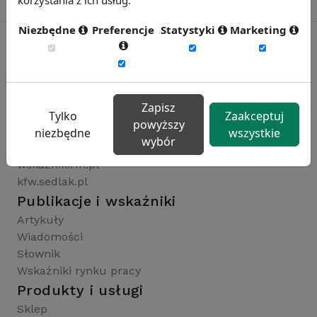
Niezbędne
Preferencje
Statystyki
Marketing
Rynekpracy.pl
sedlak.pl
Zapisz
wynagrodzenia.pl
Tylko
Zaakceptuj
powyższy
raportyplacowe.pl
niezbędne
wszystkie
wybór
badaniaHR.pl
wskaznikiHR.pl
kfw.sedlak.pl
Publikacje i wskaźniki
Artykuły
Wiadomości
Słownik
Wskaźniki rynku pracy
Produkty i usługi
Sklep