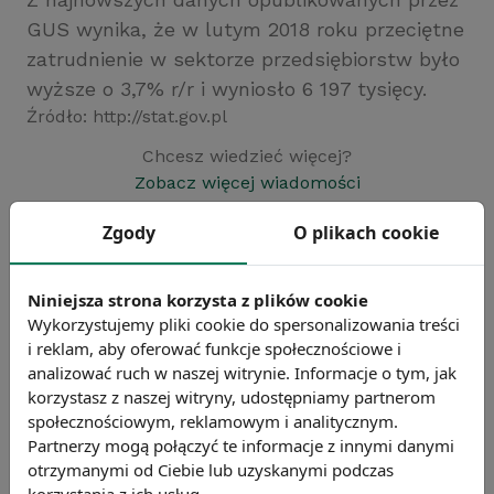
GUS wynika, że w lutym 2018 roku przeciętne
zatrudnienie w sektorze przedsiębiorstw było
wyższe o 3,7% r/r i wyniosło 6 197 tysięcy.
Źródło: http://stat.gov.pl
Chcesz wiedzieć więcej?
Zobacz więcej wiadomości
Zgody
O plikach cookie
Niniejsza strona korzysta z plików cookie
Wykorzystujemy pliki cookie do spersonalizowania treści
i reklam, aby oferować funkcje społecznościowe i
analizować ruch w naszej witrynie. Informacje o tym, jak
korzystasz z naszej witryny, udostępniamy partnerom
społecznościowym, reklamowym i analitycznym.
Partnerzy mogą połączyć te informacje z innymi danymi
otrzymanymi od Ciebie lub uzyskanymi podczas
korzystania z ich usług.