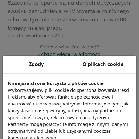
Szacunki te oparte są na danych dotyczących
spadku zatrudnienia w IV kwartale minionego
roku. W tym okresie zlikwidowano prawie 90
tysięcy miejsc pracy.
Źródło: wiadomości24.pl
Chcesz wiedzieć więcej?
Zobacz więcej wiadomości
Zgody
O plikach cookie
Niniejsza strona korzysta z plików cookie
Wykorzystujemy pliki cookie do spersonalizowania treści
i reklam, aby oferować funkcje społecznościowe i
analizować ruch w naszej witrynie. Informacje o tym, jak
korzystasz z naszej witryny, udostępniamy partnerom
społecznościowym, reklamowym i analitycznym.
Partnerzy mogą połączyć te informacje z innymi danymi
otrzymanymi od Ciebie lub uzyskanymi podczas
korzystania z ich usług.