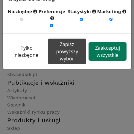
Niezbędne
Preferencje
Statystyki
Marketing
Rynekpracy.pl
sedlak.pl
Zapisz
wynagrodzenia.pl
Tylko
Zaakceptuj
powyższy
raportyplacowe.pl
niezbędne
wszystkie
wybór
badaniaHR.pl
wskaznikiHR.pl
kfw.sedlak.pl
Publikacje i wskaźniki
Artykuły
Wiadomości
Słownik
Wskaźniki rynku pracy
Produkty i usługi
Sklep