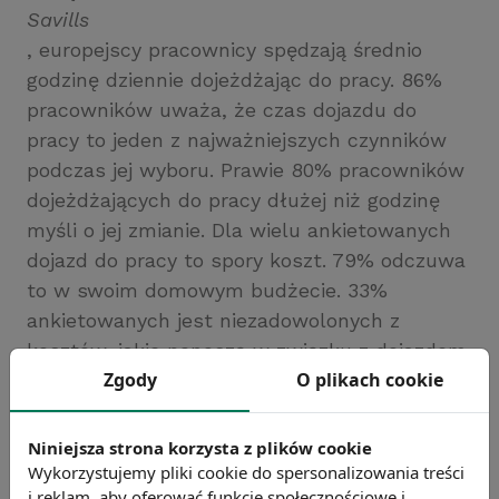
Savills
, europejscy pracownicy spędzają średnio
godzinę dziennie dojeżdżając do pracy. 86%
pracowników uważa, że czas dojazdu do
pracy to jeden z najważniejszych czynników
podczas jej wyboru. Prawie 80% pracowników
dojeżdżających do pracy dłużej niż godzinę
myśli o jej zmianie. Dla wielu ankietowanych
dojazd do pracy to spory koszt. 79% odczuwa
to w swoim domowym budżecie. 33%
ankietowanych jest niezadowolonych z
kosztów, jakie ponoszą w związku z dojazdem
Zgody
O plikach cookie
do pracy.
Źródło: https://www.transport-publiczny.pl/
Niniejsza strona korzysta z plików cookie
Chcesz wiedzieć więcej?
Wykorzystujemy pliki cookie do spersonalizowania treści
Zobacz więcej wiadomości
i reklam, aby oferować funkcje społecznościowe i