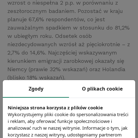
wzrost o niespełna 2 p.p. w porównaniu z
zeszłorocznym badaniem. Pozostać w kraju
planuje 67,6% respondentów, co jest
zauważalnym spadkiem w stosunku do 81,2%
w ubiegłym roku. Odsetek osób
niezdecydowanych wzrósł aż pięciokrotnie – z
2,7% do 14,6%. Najczęściej wskazywanym
kierunkiem emigracji zarobkowej okazały się
Niemcy (prawie 32% wskazań) oraz Holandia
(blisko 18% wskazań).
Źródło: https://www.bankier.pl/
Zgody
O plikach cookie
Chcesz wiedzieć więcej?
Zobacz więcej wiadomości
Niniejsza strona korzysta z plików cookie
Wykorzystujemy pliki cookie do spersonalizowania treści
i reklam, aby oferować funkcje społecznościowe i
analizować ruch w naszej witrynie. Informacje o tym, jak
korzystasz z naszej witryny, udostępniamy partnerom