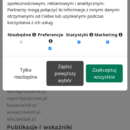
społecznościowym, reklamowym i analitycznym.
Partnerzy mogą połączyć te informacje z innymi danymi
otrzymanymi od Ciebie lub uzyskanymi podczas
korzystania z ich usług.
Niezbędne
Preferencje
Statystyki
Marketing
Zapisz
Tylko
Zaakceptuj
powyższy
Rynekpracy.pl
niezbędne
wszystkie
wybór
sedlak.pl
wynagrodzenia.pl
raportyplacowe.pl
badaniaHR.pl
wskaznikiHR.pl
kfw.sedlak.pl
Publikacje i wskaźniki