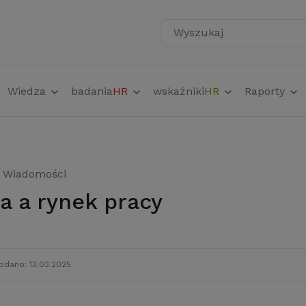
Wyszukaj
Wiedza
badania
HR
wskaźniki
HR
Raporty
Wiadomości
ja a rynek pracy
odano: 13.03.2025