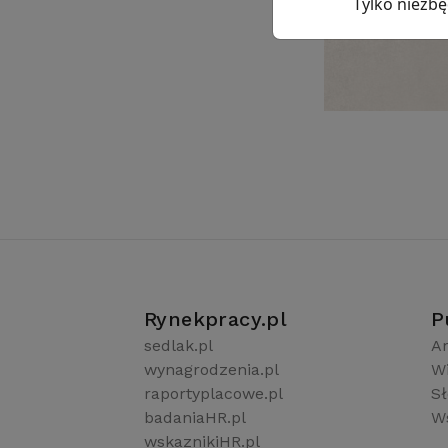
Tylko niezb
Rynekpracy.pl
P
sedlak.pl
Ar
wynagrodzenia.pl
W
raportyplacowe.pl
S
badaniaHR.pl
Ws
wskaznikiHR.pl