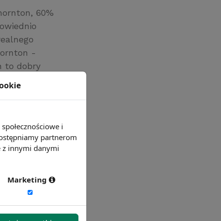
Thornton, 60%
powiednio
realnego
hornton -
 to dobry
yków,
cookie
larzy,
e społecznościowe i
 udostępniamy partnerom
e z innymi danymi
Marketing