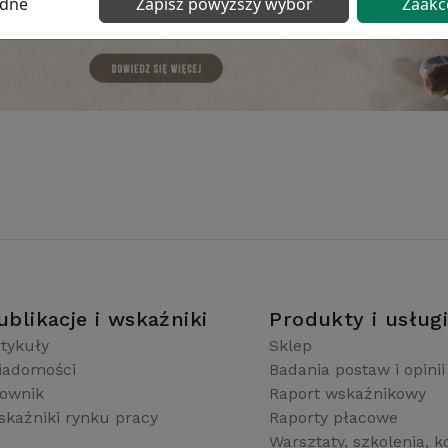
ędne
Zapisz powyższy wybór
Zaakc
ublikacje i wskaźniki
Produkty i usług
tykuły
Sklep
iadomości
Badania postaw i opinii
łownik
Raport wskaźnikowy
kaźniki rynku pracy
Raporty płacowe
Warsztaty, szkolenia, k