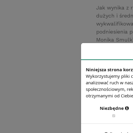
Jak wynika z 
dużych i śred
wykwalifikowa
podniesienia 
Monika Smulki
trend ze wzglę
księgowych or
monterów, me
Niniejsza strona korz
Źródło: https:/
Wykorzystujemy pliki c
Chcesz wiedzie
analizować ruch w nasz
społecznościowym, rek
otrzymanymi od Ciebie 
Niezbędne