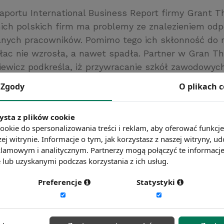
raportu International Business Report firmy Grant 
nich polskich firm ma problemy ze znalezieniem od
nych pracowników. Pomimo tego ich skłonność do 
płac nie wzrosła, a nawet spadła. Partner w Gran T
ewicz podkreśla, iż przywracanie szkół zawodowych
du na pogłębiający się deficyt inżynierów, informat
Zgody
O plikach 
az wykwalifikowanych pracowników fizycznych - sto
chaników.
ysta z plików cookie
/www.money.pl
ookie do spersonalizowania treści i reklam, aby oferować funkcj
ć więcej?
Zobacz więcej wiadomości
ej witrynie. Informacje o tym, jak korzystasz z naszej witryny,
lamowym i analitycznym. Partnerzy mogą połączyć te informacj
lub uzyskanymi podczas korzystania z ich usług.
Preferencje
Statystyki