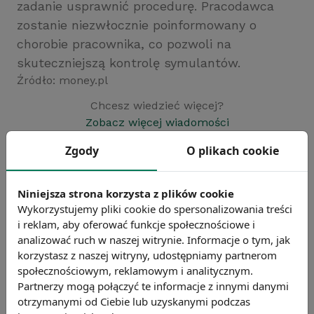
zadanie usprawnić procedurę. Pracodawca
zostanie niezwłocznie poinformowany o
chorobie pracownika, co pozwoli na
skuteczniejszą kontrolę symulantów.
Źródło: money.pl
Chcesz wiedzieć więcej?
Zobacz więcej wiadomości
Zgody
O plikach cookie
Niniejsza strona korzysta z plików cookie
Wykorzystujemy pliki cookie do spersonalizowania treści
i reklam, aby oferować funkcje społecznościowe i
analizować ruch w naszej witrynie. Informacje o tym, jak
korzystasz z naszej witryny, udostępniamy partnerom
społecznościowym, reklamowym i analitycznym.
Partnerzy mogą połączyć te informacje z innymi danymi
otrzymanymi od Ciebie lub uzyskanymi podczas