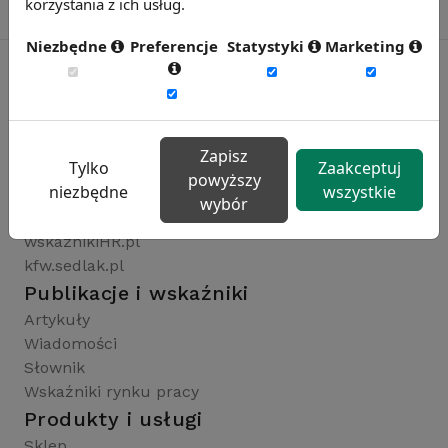
korzystania z ich usług.
Niezbędne
Preferencje
Statystyki
Marketing
Rynekpracy.pl
sedlak.pl
Zapisz
Tylko
Zaakceptuj
wynagrodzenia.pl
powyższy
niezbędne
wszystkie
raportyplacowe.pl
wybór
badaniaHR.pl
wskaznikiHR.pl
kfw.sedlak.pl
Publikacje i wskaźniki
Artykuły
Wiadomości
Słownik
Wskaźniki rynku pracy
Produkty i usługi
Sklep