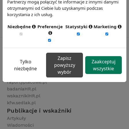
Partnerzy mogą połączyć te informacje z innymi danymi
otrzymanymi od Ciebie lub uzyskanymi podczas
korzystania z ich usług.
Niezbędne
Preferencje
Statystyki
Marketing
Zapisz
Rynekpracy.pl
Tylko
Zaakceptuj
powyższy
sedlak.pl
niezbędne
wszystkie
wybór
wynagrodzenia.pl
raportyplacowe.pl
badaniaHR.pl
wskaznikiHR.pl
kfw.sedlak.pl
Publikacje i wskaźniki
Artykuły
Wiadomości