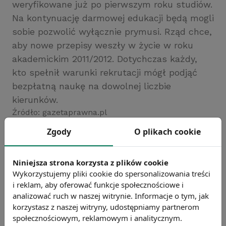
weryfikowane już po pierwszym roku studiów.
Na kontynuację darmowej edukacji będą mogli
sobie pozwolić wyłącznie prymusi. Rząd chce,
aby nowe przepisy weszły w życie w roku
akademickim 2011/2012. Dotychczas każdy,
kto spełnił warunki rekrutacji mógł podjąć
bezpłatną naukę na dowolnej liczbie
kierunków.
Źródło: gazetaprawna.pl
Chcesz wiedzieć więcej?
Zgody
O plikach cookie
Zobacz więcej wiadomości
Niniejsza strona korzysta z plików cookie
Wykorzystujemy pliki cookie do spersonalizowania treści
i reklam, aby oferować funkcje społecznościowe i
analizować ruch w naszej witrynie. Informacje o tym, jak
korzystasz z naszej witryny, udostępniamy partnerom
społecznościowym, reklamowym i analitycznym.