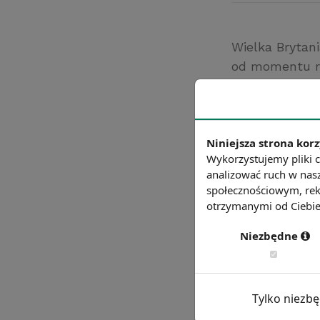
Wielka Brytan
od momentu ro
rejestracji pr
Wschodniej.
Źródło: euro.pa
Niniejsza strona korz
Chcesz wiedzie
Wykorzystujemy pliki c
analizować ruch w nasz
społecznościowym, rek
otrzymanymi od Ciebie 
Niezbędne
Tylko niezb