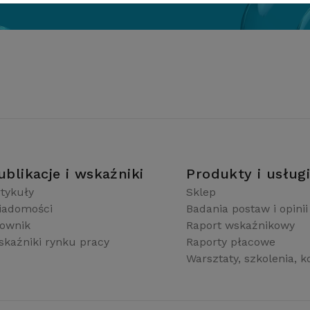
ublikacje i wskaźniki
Produkty i usług
tykuły
Sklep
iadomości
Badania postaw i opinii
łownik
Raport wskaźnikowy
kaźniki rynku pracy
Raporty płacowe
Warsztaty, szkolenia, k