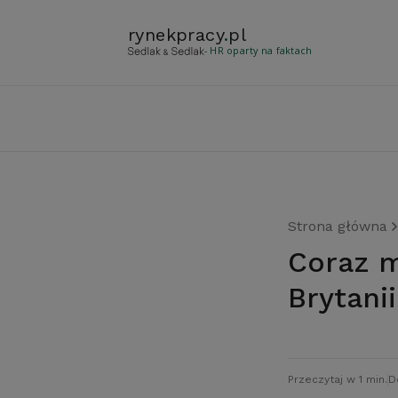
rynekpracy
.
pl
- HR oparty na faktach
Strona główna
Coraz mniej chętnych do pracy w Wielkiej
Brytanii
Przeczytaj w 1 min.
D