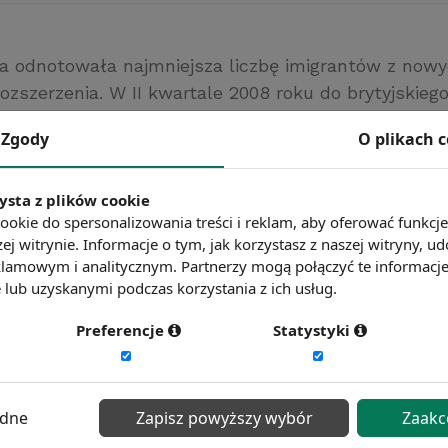
ia odnotowała najmniejsza liczbę imigrantów z now
zszerzenia. W II kwartale 2008 roku do brytyjskieg
acowników wpłynęło 40 tys. zgłoszeń łącznie z 8 kr
Zgody
O plikach 
p.com.pl
ysta z plików cookie
ć więcej?
Zobacz więcej wiadomości
ookie do spersonalizowania treści i reklam, aby oferować funkcj
ej witrynie. Informacje o tym, jak korzystasz z naszej witryny,
lamowym i analitycznym. Partnerzy mogą połączyć te informacj
lub uzyskanymi podczas korzystania z ich usług.
Preferencje
Statystyki
ędne
Zapisz powyższy wybór
Zaakc