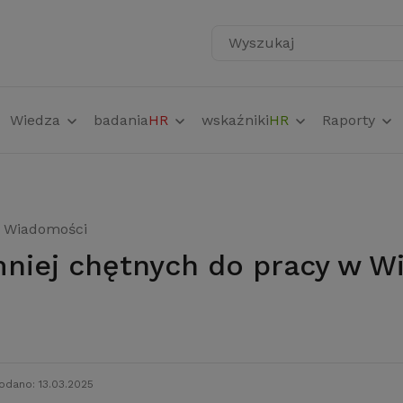
Wyszukaj
Wiedza
badania
HR
wskaźniki
HR
Raporty
Wiadomości
odano: 13.03.2025