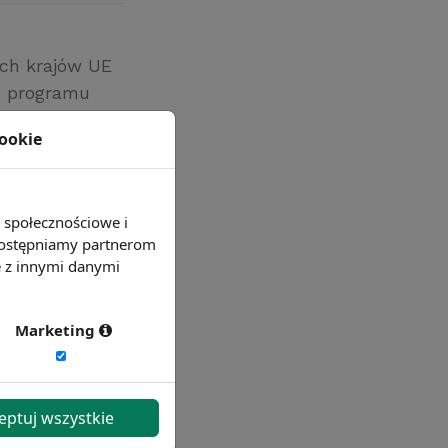
ych krajów UE
o programu
ajów Europy
cookie
e społecznościowe i
 udostępniamy partnerom
e z innymi danymi
Marketing
eptuj wszystkie