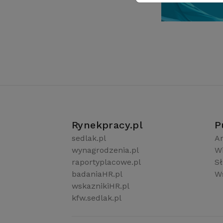
Rynekpracy.pl
P
sedlak.pl
Ar
wynagrodzenia.pl
W
raportyplacowe.pl
S
badaniaHR.pl
Ws
wskaznikiHR.pl
kfw.sedlak.pl