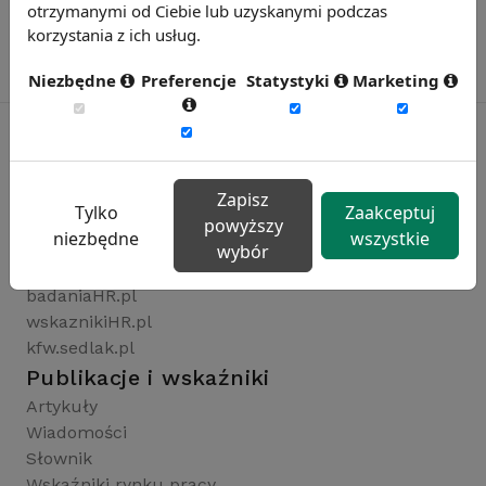
otrzymanymi od Ciebie lub uzyskanymi podczas
korzystania z ich usług.
Niezbędne
Preferencje
Statystyki
Marketing
Rynekpracy.pl
Zapisz
Tylko
Zaakceptuj
sedlak.pl
powyższy
niezbędne
wszystkie
wynagrodzenia.pl
wybór
raportyplacowe.pl
badaniaHR.pl
wskaznikiHR.pl
kfw.sedlak.pl
Publikacje i wskaźniki
Artykuły
Wiadomości
Słownik
Wskaźniki rynku pracy