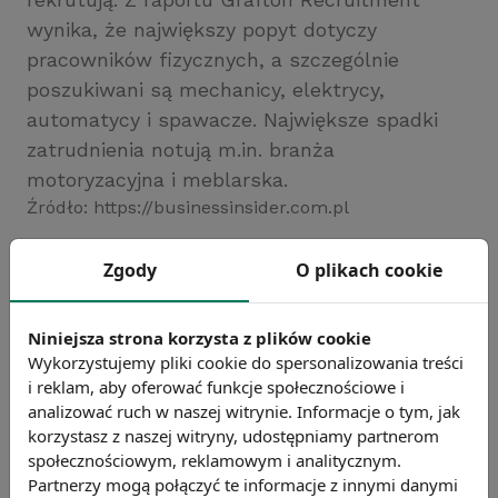
wynika, że największy popyt dotyczy
pracowników fizycznych, a szczególnie
poszukiwani są mechanicy, elektrycy,
automatycy i spawacze. Największe spadki
zatrudnienia notują m.in. branża
motoryzacyjna i meblarska.
Źródło: https://businessinsider.com.pl
Chcesz wiedzieć więcej?
Zgody
O plikach cookie
Zobacz więcej wiadomości
Niniejsza strona korzysta z plików cookie
Wykorzystujemy pliki cookie do spersonalizowania treści
i reklam, aby oferować funkcje społecznościowe i
analizować ruch w naszej witrynie. Informacje o tym, jak
korzystasz z naszej witryny, udostępniamy partnerom
społecznościowym, reklamowym i analitycznym.
Partnerzy mogą połączyć te informacje z innymi danymi