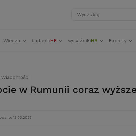
Wyszukaj
Wiedza
badania
HR
wskaźniki
HR
Raporty
Wiadomości
ocie w Rumunii coraz wyższ
odano: 13.03.2025