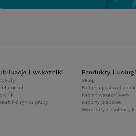
ublikacje i wskaźniki
Produkty i usług
tykuły
Sklep
iadomości
Badania postaw i opinii
łownik
Raport wskaźnikowy
kaźniki rynku pracy
Raporty płacowe
Warsztaty, szkolenia, k