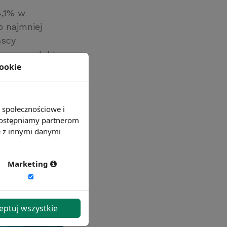
4,1% w
o najmniej
ńscy
tu na produkty
cookie
e społecznościowe i
 udostępniamy partnerom
e z innymi danymi
Marketing
eptuj wszystkie