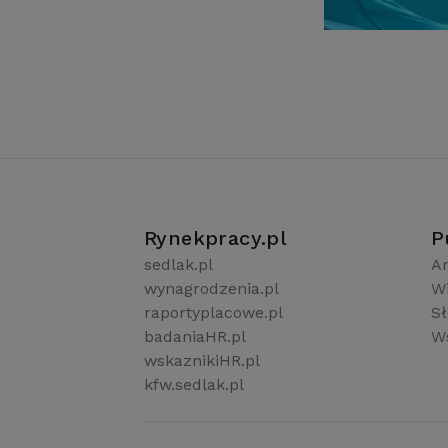
Rynekpracy.pl
P
sedlak.pl
Ar
wynagrodzenia.pl
W
raportyplacowe.pl
S
badaniaHR.pl
Ws
wskaznikiHR.pl
kfw.sedlak.pl