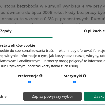
8 stopa bezrobocia w Rumunii wyniosła 4,4% przy 
 porównaniu do lipca 2008 roku, kiedy bez pracy był
t, oznacza to wzrost o 0,6% p. procentowych. Rumu
y redukują zatrudnienie z powodu spadającego popy
Zgody
O plikach 
raz wolniejszego wzrostu sprzedaży detalicznej.
ysta z plików cookie
ć więcej?
Zobacz więcej wiadomości
ookie do spersonalizowania treści i reklam, aby oferować funkcj
ej witrynie. Informacje o tym, jak korzystasz z naszej witryny,
lamowym i analitycznym. Partnerzy mogą połączyć te informacj
lub uzyskanymi podczas korzystania z ich usług.
Preferencje
Statystyki
ędne
Zapisz powyższy wybór
Zaakc