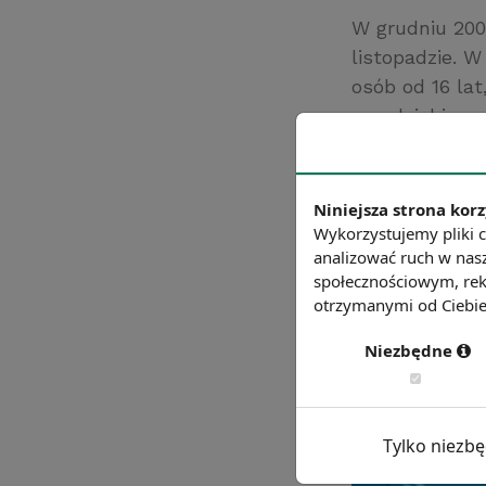
W grudniu 200
listopadzie. W
osób od 16 la
przedsiębiorc
przemysłowe o
Źródło: onet.pl
Niniejsza strona korz
Chcesz wiedzie
Wykorzystujemy pliki c
analizować ruch w nasz
społecznościowym, rek
otrzymanymi od Ciebie 
Niezbędne
Tylko niezb