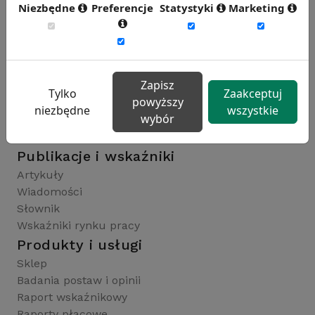
Niezbędne
Preferencje
Statystyki
Marketing
Rynekpracy.pl
sedlak.pl
wynagrodzenia.pl
Zapisz
raportyplacowe.pl
Tylko
Zaakceptuj
powyższy
badaniaHR.pl
niezbędne
wszystkie
wybór
wskaznikiHR.pl
kfw.sedlak.pl
Publikacje i wskaźniki
Artykuły
Wiadomości
Słownik
Wskaźniki rynku pracy
Produkty i usługi
Sklep
Badania postaw i opinii
Raport wskaźnikowy
Raporty płacowe