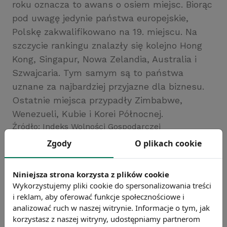
roku oznacza to awans o osiem miejsc. Biorąc
pod uwagę jedynie państwa europejskie,
Polskę zakwalifikowano na 19. miejscu. Na
szczycie rankingu znalazły się kolejno Hong
Kong, Singapur, Nowa Zelandia, Australia i
Szwajcaria. Tym samym są to państwa
uznane za najbardziej przyjazne dla biznesu.
Ostatnie miejsca przypadły Zimbabwe,
Wenezueli, Kubie i Korei Północnej.
Źródło: Indeks Wolności Gospodarczej
Zgody
O plikach cookie
Chcesz wiedzieć więcej?
Zobacz więcej wiadomości
Niniejsza strona korzysta z plików cookie
Wykorzystujemy pliki cookie do spersonalizowania treści
i reklam, aby oferować funkcje społecznościowe i
analizować ruch w naszej witrynie. Informacje o tym, jak
korzystasz z naszej witryny, udostępniamy partnerom