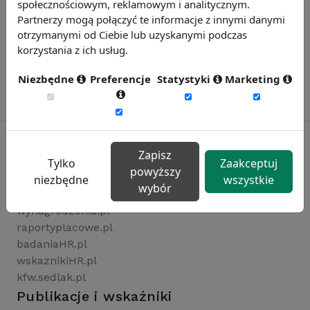
społecznościowym, reklamowym i analitycznym.
Partnerzy mogą połączyć te informacje z innymi danymi
otrzymanymi od Ciebie lub uzyskanymi podczas
korzystania z ich usług.
Niezbędne
Preferencje
Statystyki
Marketing
Zapisz
Tylko
Zaakceptuj
powyższy
Rynekpracy.pl
niezbędne
wszystkie
wybór
sedlak.pl
wynagrodzenia.pl
raportyplacowe.pl
badaniaHR.pl
wskaznikiHR.pl
kfw.sedlak.pl
Publikacje i wskaźniki