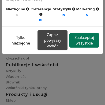
Niezbędne
Preferencje
Statystyki
Marketing
Rynekpracy.pl
sedlak.pl
Zapisz
wynagrodzenia.pl
Tylko
Zaakceptuj
powyższy
raportyplacowe.pl
niezbędne
wszystkie
wybór
badaniaHR.pl
wskaznikiHR.pl
kfw.sedlak.pl
Publikacje i wskaźniki
Artykuły
Wiadomości
Słownik
Wskaźniki rynku pracy
Produkty i usługi
Sklep