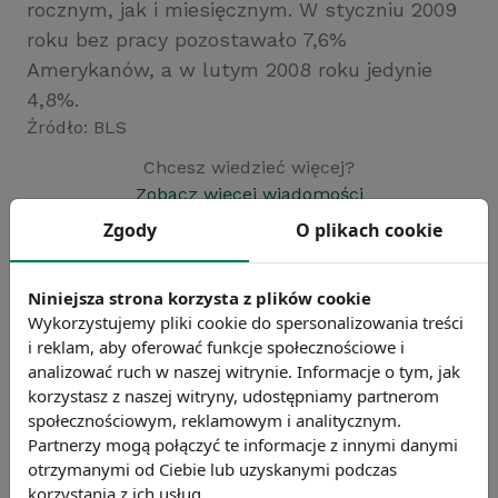
rocznym, jak i miesięcznym. W styczniu 2009
roku bez pracy pozostawało 7,6%
Amerykanów, a w lutym 2008 roku jedynie
4,8%.
Źródło: BLS
Chcesz wiedzieć więcej?
Zobacz więcej wiadomości
Zgody
O plikach cookie
Niniejsza strona korzysta z plików cookie
Wykorzystujemy pliki cookie do spersonalizowania treści
i reklam, aby oferować funkcje społecznościowe i
analizować ruch w naszej witrynie. Informacje o tym, jak
korzystasz z naszej witryny, udostępniamy partnerom
społecznościowym, reklamowym i analitycznym.
Partnerzy mogą połączyć te informacje z innymi danymi
otrzymanymi od Ciebie lub uzyskanymi podczas
korzystania z ich usług.