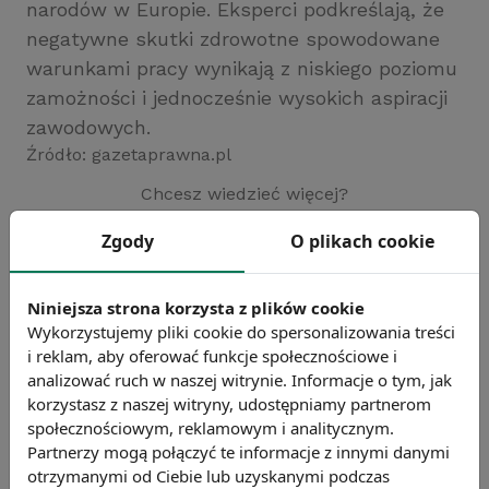
narodów w Europie. Eksperci podkreślają, że
negatywne skutki zdrowotne spowodowane
warunkami pracy wynikają z niskiego poziomu
zamożności i jednocześnie wysokich aspiracji
zawodowych.
Źródło: gazetaprawna.pl
Chcesz wiedzieć więcej?
Zobacz więcej wiadomości
Zgody
O plikach cookie
Niniejsza strona korzysta z plików cookie
Wykorzystujemy pliki cookie do spersonalizowania treści
i reklam, aby oferować funkcje społecznościowe i
analizować ruch w naszej witrynie. Informacje o tym, jak
korzystasz z naszej witryny, udostępniamy partnerom
społecznościowym, reklamowym i analitycznym.
Partnerzy mogą połączyć te informacje z innymi danymi
otrzymanymi od Ciebie lub uzyskanymi podczas