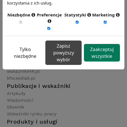
korzystania z ich usług.
Niezbędne
Preferencje
Statystyki
Marketing
Rynekpracy.pl
sedlak.pl
Zapisz
Tylko
Zaakceptuj
wynagrodzenia.pl
powyższy
niezbędne
wszystkie
raportyplacowe.pl
wybór
badaniaHR.pl
wskaznikiHR.pl
kfw.sedlak.pl
Publikacje i wskaźniki
Artykuły
Wiadomości
Słownik
Wskaźniki rynku pracy
Produkty i usługi