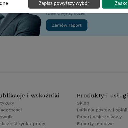
ędne
Zapisz powyższy wybór
Zaakc
ublikacje i wskaźniki
Produkty i usług
tykuły
Sklep
iadomości
Badania postaw i opinii
łownik
Raport wskaźnikowy
kaźniki rynku pracy
Raporty płacowe