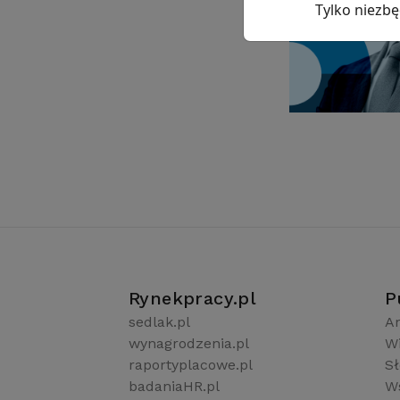
Tylko niezb
Rynekpracy.pl
P
sedlak.pl
Ar
wynagrodzenia.pl
W
raportyplacowe.pl
S
badaniaHR.pl
Ws