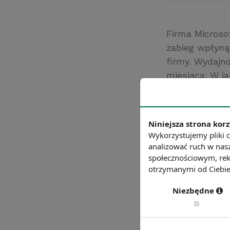
Firma Microsof
zabieg wpłyną
firmy. Wydajn
miesiąca. W ja
wprowadzono r
że zatrudnien
Źródło: https://k
Niniejsza strona korz
Chcesz wiedzie
Wykorzystujemy pliki c
analizować ruch w nasz
społecznościowym, rek
otrzymanymi od Ciebie 
Niezbędne