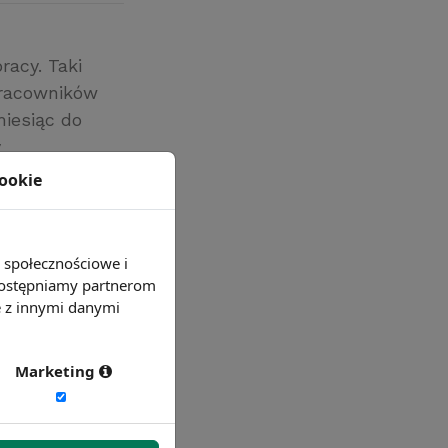
racy. Taki
pracowników
iesiąc do
y
 co sprawiło,
cookie
ych im zadań.
e społecznościowe i
 udostępniamy partnerom
e z innymi danymi
Marketing