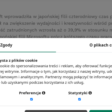
t wprowadziła w japońskiej filii czterodniowy czas p
ł na zwiększenie wydajności i kreatywności wśród 
ość zatrudnionych wzrosła aż o 39,9% w stosunku m
pońskiej filii Microsoftu prócz krótszego czasu prac
ównież krótsze spotkania zespołów pracowniczych,
Zgody
O plikach 
i mogli więcej czasu poświęcić na wykonanie zlecon
resy.pl
ysta z plików cookie
ć więcej?
Zobacz więcej wiadomości
ookie do spersonalizowania treści i reklam, aby oferować funkcj
ej witrynie. Informacje o tym, jak korzystasz z naszej witryny,
lamowym i analitycznym. Partnerzy mogą połączyć te informacj
lub uzyskanymi podczas korzystania z ich usług.
Preferencje
Statystyki