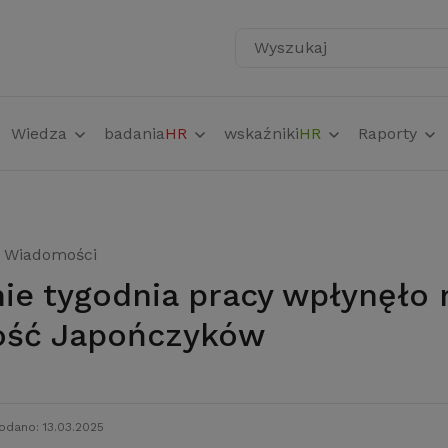
Wyszukaj
Wiedza
badania
HR
wskaźniki
HR
Raporty
Wiadomości
ość Japończyków
odano: 13.03.2025