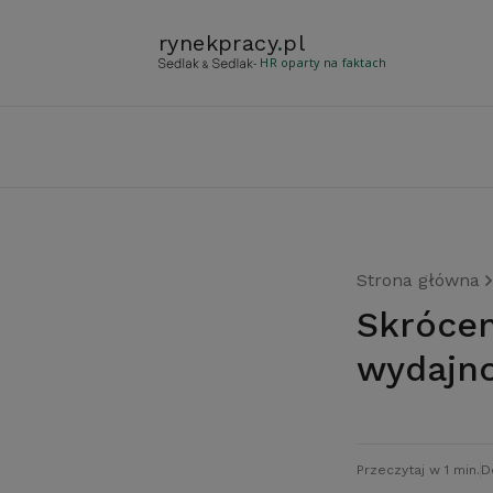
rynekpracy
.
pl
- HR oparty na faktach
Strona główna
Skrócenie tygodnia pracy wpłynęło na
wydajn
Przeczytaj w 1 min.
D