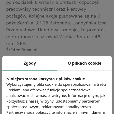
poniedziałek 6 września protest rozpoczęli
pracownicy techniczni oraz kierowcy
pociągów. Kolejne akcje planowane są na 3
października, 2 i 28 listopada. Londyńska Izba
Przemysłowo-Handlowa szacuje, że przestój
metra może kosztować Wielką Brytanię 48
mln GBP.
Źródło: forsal.pl
Chcesz wiedzieć więcej?
Zgody
O plikach cookie
Zobacz więcej wiadomości
Niniejsza strona korzysta z plików cookie
Wykorzystujemy pliki cookie do spersonalizowania treści
i reklam, aby oferować funkcje społecznościowe i
analizować ruch w naszej witrynie. Informacje o tym, jak
korzystasz z naszej witryny, udostępniamy partnerom
społecznościowym, reklamowym i analitycznym.
Partnerzy mogą połączyć te informacje z innymi danymi