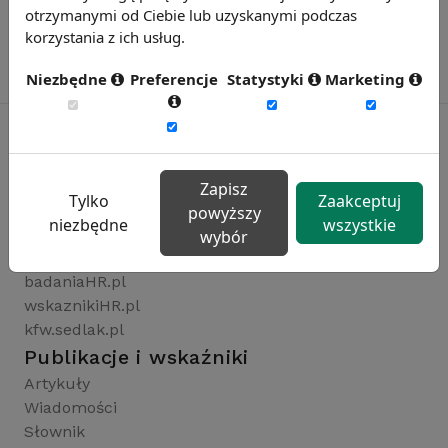
otrzymanymi od Ciebie lub uzyskanymi podczas
korzystania z ich usług.
Niezbędne
Preferencje
Statystyki
Marketing
Rynekpracy.pl
Zapisz
Tylko
Zaakceptuj
sedlak.pl
powyższy
niezbędne
wszystkie
wynagrodzenia.pl
wybór
raportyplacowe.pl
badaniaHR.pl
wskaznikiHR.pl
kfw.sedlak.pl
Publikacje i wskaźniki
Artykuły
Wiadomości
Słownik