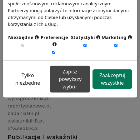
społecznościowym, reklamowym i analitycznym.
Partnerzy mogą połączyć te informacje z innymi danymi
otrzymanymi od Ciebie lub uzyskanymi podczas
korzystania z ich usług.
Niezbędne
Preferencje
Statystyki
Marketing
Zapisz
Tylko
Zaakceptuj
powyższy
Rynekpracy.pl
niezbędne
wszystkie
wybór
sedlak.pl
wynagrodzenia.pl
raportyplacowe.pl
badaniaHR.pl
wskaznikiHR.pl
kfw.sedlak.pl
Publikacje i wskaźniki