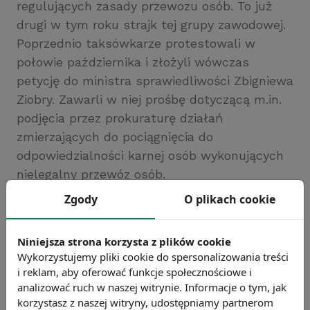
regulujących zasady przewozu osób. To już
drugi w tym roku strajk tej grupy zawodowej.
Poprzednio taksówkarze protestowali w
połowie października i złożyli wówczas
petycję do ministra sprawiedliwości Zbigniewa
Ziobry. Zawarli w niej prośbę dotyczącą m.in.
podjęcia przez prokuraturę działań
zmierzających do pociągnięcia do
odpowiedzialności karnej osób wykonujących
nielegalny przewóz osób.
Źródło: https://wiadomosci.radiozet.pl
Zgody
O plikach cookie
Chcesz wiedzieć więcej?
Zobacz więcej wiadomości
Niniejsza strona korzysta z plików cookie
Wykorzystujemy pliki cookie do spersonalizowania treści
i reklam, aby oferować funkcje społecznościowe i
analizować ruch w naszej witrynie. Informacje o tym, jak
korzystasz z naszej witryny, udostępniamy partnerom