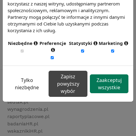
korzystasz z naszej witryny, udostępniamy partnerom
społecznościowym, reklamowym i analitycznym.
Partnerzy mogą połączyć te informacje z innymi danymi
otrzymanymi od Ciebie lub uzyskanymi podczas
korzystania z ich usług.
Niezbędne
Preferencje
Statystyki
Marketing
Zapisz
Tylko
Zaakceptuj
powyższy
niezbędne
wszystkie
wybór
Rynekpracy.pl
sedlak.pl
wynagrodzenia.pl
raportyplacowe.pl
badaniaHR.pl
wskaznikiHR.pl