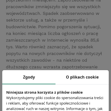
pracowników zmniejszyło się we wszystkich
województwach. Spadek zaobserwowano w
sektorze usług, a także w przemyśle i
budownictwie. Pomimo pogorszenia sytuacji,
na koniec miesiąca liczba ogłoszeń o pracę
zamieszczanych w Internecie wynosiła 85,6
tys. Warto również zaznaczyć, że spadek
popytu na nowych pracowników nie dotyczył
wszystkich zawodów - na niektóre od
dłuższego czasu wzrasta zapotrzebowanie
pracodawców.
Zgody
O plikach cookie
Źródło: Biuro Inwestycji i Cykli Ekonomicznych
Chcesz wiedzieć więcej?
Niniejsza strona korzysta z plików cookie
Zobacz więcej wiadomości
Wykorzystujemy pliki cookie do spersonalizowania treści
i reklam, aby oferować funkcje społecznościowe i
analizować ruch w naszej witrynie. Informacje o tym, jak