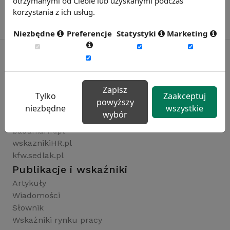
otrzymanymi od Ciebie lub uzyskanymi podczas
korzystania z ich usług.
Niezbędne
Preferencje
Statystyki
Marketing
Rynekpracy.pl
Zapisz
sedlak.pl
Tylko
Zaakceptuj
powyższy
wynagrodzenia.pl
niezbędne
wszystkie
wybór
raportyplacowe.pl
badaniaHR.pl
wskaznikiHR.pl
kfw.sedlak.pl
Publikacje i wskaźniki
Artykuły
Wiadomości
Słownik
Wskaźniki rynku pracy