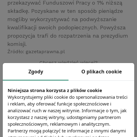
przekazywać Funduszowi Pracy o 1% niższą
składkę. Pozyskane w ten sposób pieniądze
mogliby wykorzystywać na podwyższanie
kwalifikacji swoich podopiecznych. Powyższa
propozycja trafi do rozpatrzenia na prezydium
komisji.
Źródło: gazetaprawna.pl
Chcesz wiedzieć więcej?
Zobacz więcej wiadomości
Zgody
O plikach cookie
Niniejsza strona korzysta z plików cookie
Wykorzystujemy pliki cookie do spersonalizowania treści
i reklam, aby oferować funkcje społecznościowe i
analizować ruch w naszej witrynie. Informacje o tym, jak
korzystasz z naszej witryny, udostępniamy partnerom
społecznościowym, reklamowym i analitycznym.
Partnerzy mogą połączyć te informacje z innymi danymi