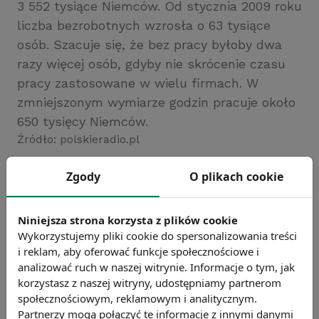
3 552 tysiące Niemców. Od stycznia 2009 roku
liczba bezrobotnych wzrosła o 63 tysiące
osób. Szacuje się, że bez pracy byłoby dwa
razy więcej osób, gdyby nie skrócenie czasu
pracy zastosowane w wielu firmach. W
zmniejszonym wymiarze godzin pracuje około
650 tysięcy Niemców.
Źródło: polskieradio.pl
Chcesz wiedzieć więcej?
Zgody
O plikach cookie
Zobacz więcej wiadomości
Niniejsza strona korzysta z plików cookie
Wykorzystujemy pliki cookie do spersonalizowania treści
i reklam, aby oferować funkcje społecznościowe i
analizować ruch w naszej witrynie. Informacje o tym, jak
korzystasz z naszej witryny, udostępniamy partnerom
społecznościowym, reklamowym i analitycznym.
Partnerzy mogą połączyć te informacje z innymi danymi