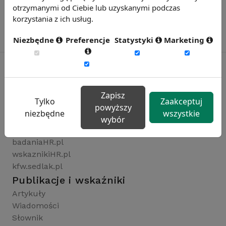
otrzymanymi od Ciebie lub uzyskanymi podczas
korzystania z ich usług.
Niezbędne
Preferencje
Statystyki
Marketing
Rynekpracy.pl
Zapisz
Tylko
Zaakceptuj
sedlak.pl
powyższy
niezbędne
wszystkie
wynagrodzenia.pl
wybór
raportyplacowe.pl
badaniaHR.pl
wskaznikiHR.pl
kfw.sedlak.pl
Publikacje i wskaźniki
Artykuły
Wiadomości
Słownik