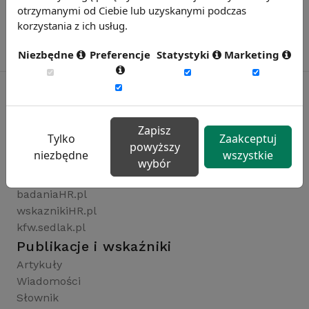
otrzymanymi od Ciebie lub uzyskanymi podczas
korzystania z ich usług.
Niezbędne
Preferencje
Statystyki
Marketing
Rynekpracy.pl
Zapisz
Tylko
Zaakceptuj
sedlak.pl
powyższy
niezbędne
wszystkie
wynagrodzenia.pl
wybór
raportyplacowe.pl
badaniaHR.pl
wskaznikiHR.pl
kfw.sedlak.pl
Publikacje i wskaźniki
Artykuły
Wiadomości
Słownik