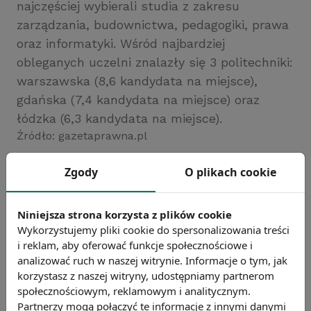
najczęściej wybierali studia z zakresu
zarządzania, budownictwa, pedagogiki, prawa
oraz informatyki. Wśród najbardziej
obleganych uczelni znalazły się 3 politechniki:
warszawska (8,6 kandydata na miejsce),
gdańska (7,4 kandydata na miejsce) oraz
łódzka (6,3 kandydata na miejsce).
Źródło: gazetaprawna.pl
Chcesz wiedzieć więcej?
Zgody
O plikach cookie
Zobacz więcej wiadomości
Niniejsza strona korzysta z plików cookie
Wykorzystujemy pliki cookie do spersonalizowania treści
i reklam, aby oferować funkcje społecznościowe i
analizować ruch w naszej witrynie. Informacje o tym, jak
korzystasz z naszej witryny, udostępniamy partnerom
społecznościowym, reklamowym i analitycznym.
Partnerzy mogą połączyć te informacje z innymi danymi