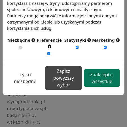
korzystasz z naszej witryny, udostępniamy partnerom
społecznościowym, reklamowym i analitycznym.
Partnerzy mogą połączyć te informacje z innymi danymi
otrzymanymi od Ciebie lub uzyskanymi podczas
korzystania z ich usług.
Niezbędne
Preferencje
Statystyki
Marketing
Zapisz
Tylko
Zaakceptuj
powyższy
niezbędne
wszystkie
wybór
Rynekpracy.pl
sedlak.pl
wynagrodzenia.pl
raportyplacowe.pl
badaniaHR.pl
wskaznikiHR.pl