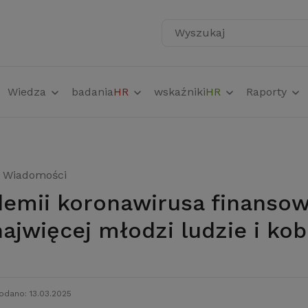
Wyszukaj
Wiedza
badania
HR
wskaźniki
HR
Raporty
Wiadomości
najwięcej młodzi ludzie i kob
odano: 13.03.2025