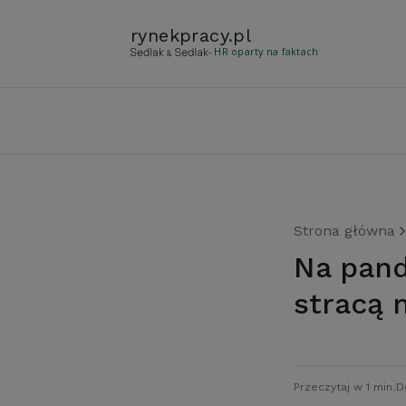
rynekpracy
.
pl
- HR oparty na faktach
Strona główna
Na pandemii koronawirusa finansowo
stracą 
Przeczytaj w 1 min.
D