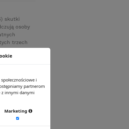
) skutki
dczują osoby
łatnych
tych trzech
 działalności
cookie
e i
e społecznościowe i
 udostępniamy partnerom
e z innymi danymi
Marketing