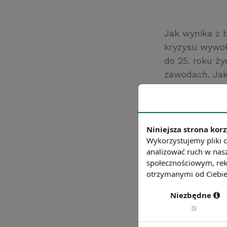
Jak wynika z b
kryzysu wywoł
do 25. roku ży
zawodach. Jak
grup jest zat
na czas pandem
kosmetyczne it
Źródło: https://
Niniejsza strona korz
Wykorzystujemy pliki c
Chcesz wiedzie
analizować ruch w nasz
społecznościowym, rek
otrzymanymi od Ciebie 
Niezbędne