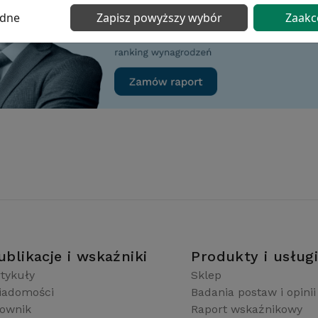
ędne
Zapisz powyższy wybór
Zaakc
ublikacje i wskaźniki
Produkty i usług
tykuły
Sklep
iadomości
Badania postaw i opinii
łownik
Raport wskaźnikowy