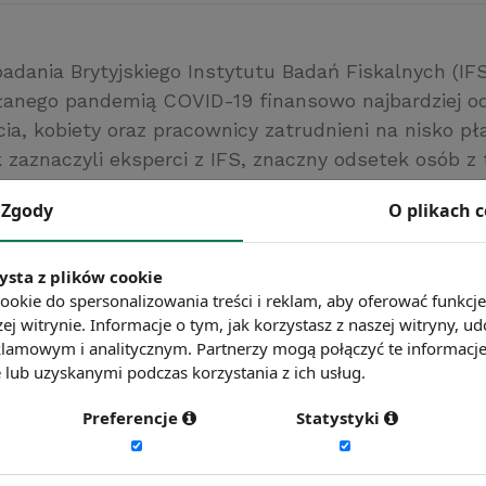
adania Brytyjskiego Instytutu Badań Fiskalnych (IFS
anego pandemią COVID-19 finansowo najbardziej o
cia, kobiety oraz pracownicy zatrudnieni na nisko p
 zaznaczyli eksperci z IFS, znaczny odsetek osób z 
rudnionych w branżach, które musiały zamknąć swoje
Zgody
O plikach 
ii (m.in. sklepy odzieżowe, hotele, salony fryzjerski
p.).
www.rp.pl
ysta z plików cookie
ookie do spersonalizowania treści i reklam, aby oferować funkcj
ć więcej?
Zobacz więcej wiadomości
ej witrynie. Informacje o tym, jak korzystasz z naszej witryny,
lamowym i analitycznym. Partnerzy mogą połączyć te informacj
lub uzyskanymi podczas korzystania z ich usług.
Preferencje
Statystyki