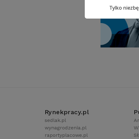
Tylko niezb
Rynekpracy.pl
P
sedlak.pl
Ar
wynagrodzenia.pl
W
raportyplacowe.pl
S