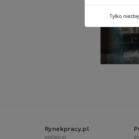
Tylko niezb
Rynekpracy.pl
P
sedlak.pl
Ar