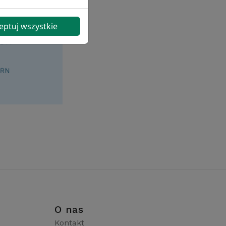
eptuj wszystkie
i
O nas
Kontakt