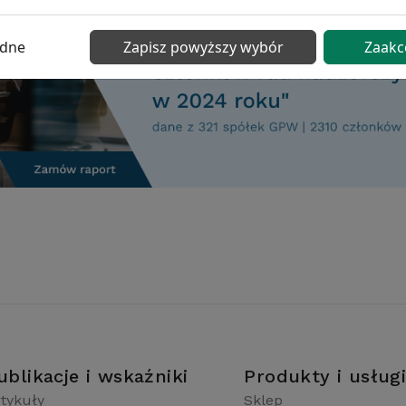
ędne
Zapisz powyższy wybór
Zaakc
ublikacje i wskaźniki
Produkty i usług
tykuły
Sklep