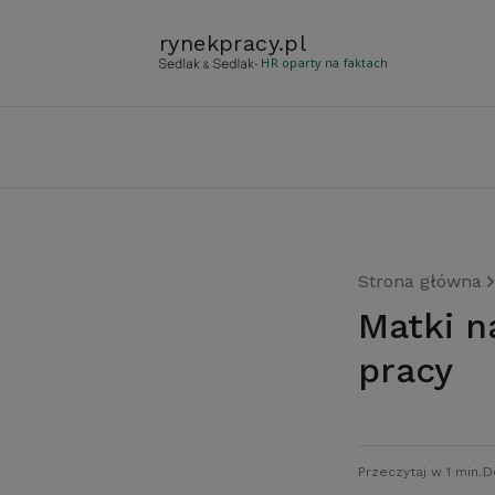
rynekpracy
.
pl
- HR oparty na faktach
Strona główna
Matki nadal gorzej traktowane na rynku
pracy
Przeczytaj w 1 min.
D