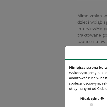
Mimo zmian w 
dzieci wciąż 
InterviewMe p
traktowane gor
szanse na awa
mężczyźni, a w
Pracodawcy ob
choć eksperci 
organizacja c
Niniejsza strona korz
Wykorzystujemy pliki c
Źródło: https:/
analizować ruch w nasz
Chcesz wiedzie
społecznościowym, rek
otrzymanymi od Ciebie 
Niezbędne