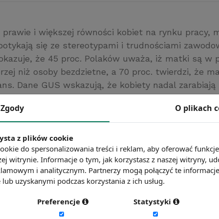
prawie i większej równości kobiet na rynku pracy, 
spotykają się ze stereotypami i trudnościami zawodo
okazuje, że 45 proc. Polaków uważa, iż matki są w 
zej niż osoby bezdzietne, a 70 proc. twierdzi, że m
ns. Dane GUS wskazują, że kobiety nadal zarabiają 
iele z nich po urodzeniu dziecka nie wraca na rynek
Zgody
O plikach 
awiają się częstszych nieobecności i elastycznego 
podkreślają, że matki rozwijają cenne kompetencje, 
zasu, odporność na stres czy wielozadaniowość.
ysta z plików cookie
ookie do spersonalizowania treści i reklam, aby oferować funkcj
/www.pulshr.pl
ej witrynie. Informacje o tym, jak korzystasz z naszej witryny,
ć więcej?
Zobacz więcej wiadomości
lamowym i analitycznym. Partnerzy mogą połączyć te informacj
lub uzyskanymi podczas korzystania z ich usług.
Preferencje
Statystyki