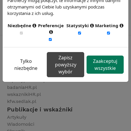
Partnerzy mogą połączyć te informacje z innymi danymi
otrzymanymi od Ciebie lub uzyskanymi podczas
korzystania z ich usług.
Niezbędne
Preferencje
Statystyki
Marketing
Zapisz
Rynekpracy.pl
Tylko
Zaakceptuj
powyższy
sedlak.pl
niezbędne
wszystkie
wybór
wynagrodzenia.pl
raportyplacowe.pl
badaniaHR.pl
wskaznikiHR.pl
kfw.sedlak.pl
Publikacje i wskaźniki
Artykuły
Wiadomości