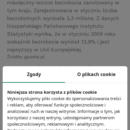
miesięczny wzrost bezrobocia zanotowany w
tym kraju. Zarejestrowana w styczniu liczba
bezrobotnych wyniosła 3,3 miliona. Z danych
hiszpańskiego Państwowego Instytutu
Statystyki wynika, że w styczniu 2009 roku
wskaźnik bezrobocia wyniósł 13,9% i jest
najwyższy w Unii Europejskiej.
Źródło: gazeta.pl
Chcesz wiedzieć więcej?
Zgody
O plikach cookie
Zobacz więcej wiadomości
Niniejsza strona korzysta z plików cookie
Wykorzystujemy pliki cookie do spersonalizowania treści
i reklam, aby oferować funkcje społecznościowe i
analizować ruch w naszej witrynie. Informacje o tym, jak
korzystasz z naszej witryny, udostępniamy partnerom
społecznościowym, reklamowym i analitycznym.