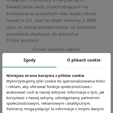
Świadczenia osób przechodzących na
emeryturę w przyszłym roku będą niższe
nawet o 1/3. Jest to efekt reformy z 1999
roku, w której postanowiono, że państwo
przestanie dopłacać do emerytur.
Źródło: gazeta.pl
Chcesz wiedzieć więcej?
Zobacz więcej wiadomości
Zgody
O plikach cookie
Niniejsza strona korzysta z plików cookie
Wykorzystujemy pliki cookie do spersonalizowania treści
i reklam, aby oferować funkcje społecznościowe i
analizować ruch w naszej witrynie. Informacje o tym, jak
korzystasz z naszej witryny, udostępniamy partnerom
społecznościowym, reklamowym i analitycznym.
Partnerzy mogą połączyć te informacje z innymi danymi