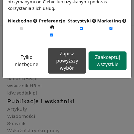
otrzymanymi od Ciebie lub uzyskanymi podczas
korzystania z ich usług.
Niezbędne
Preferencje
Statystyki
Marketing
Rynekpracy.pl
Zapisz
Tylko
Zaakceptuj
sedlak.pl
powyższy
niezbędne
wszystkie
wynagrodzenia.pl
wybór
raportyplacowe.pl
badaniaHR.pl
wskaznikiHR.pl
kfw.sedlak.pl
Publikacje i wskaźniki
Artykuły
Wiadomości
Słownik
Wskaźniki rynku pracy