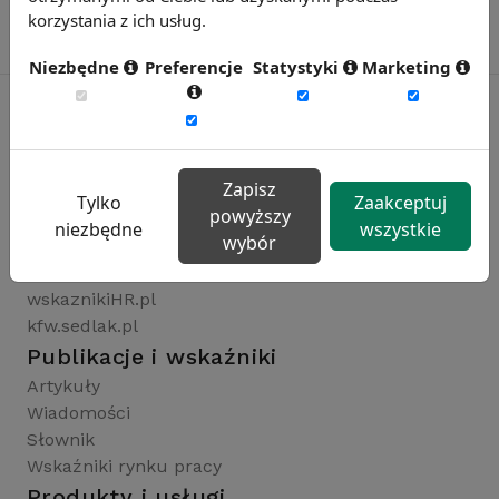
korzystania z ich usług.
Niezbędne
Preferencje
Statystyki
Marketing
Rynekpracy.pl
Zapisz
sedlak.pl
Tylko
Zaakceptuj
powyższy
wynagrodzenia.pl
niezbędne
wszystkie
wybór
raportyplacowe.pl
badaniaHR.pl
wskaznikiHR.pl
kfw.sedlak.pl
Publikacje i wskaźniki
Artykuły
Wiadomości
Słownik
Wskaźniki rynku pracy
Produkty i usługi