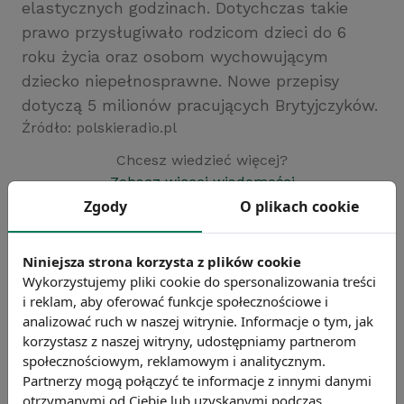
elastycznych godzinach. Dotychczas takie
prawo przysługiwało rodzicom dzieci do 6
roku życia oraz osobom wychowującym
dziecko niepełnosprawne. Nowe przepisy
dotyczą 5 milionów pracujących Brytyjczyków.
Źródło: polskieradio.pl
Chcesz wiedzieć więcej?
Zobacz więcej wiadomości
Zgody
O plikach cookie
Niniejsza strona korzysta z plików cookie
Wykorzystujemy pliki cookie do spersonalizowania treści
i reklam, aby oferować funkcje społecznościowe i
analizować ruch w naszej witrynie. Informacje o tym, jak
korzystasz z naszej witryny, udostępniamy partnerom
społecznościowym, reklamowym i analitycznym.
Partnerzy mogą połączyć te informacje z innymi danymi
otrzymanymi od Ciebie lub uzyskanymi podczas