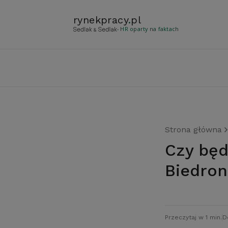
rynekpracy
.
pl
- HR oparty na faktach
Strona główna
Czy będą masowe zwolnienia chorobowe w
Biedron
Przeczytaj w 1 min.
D