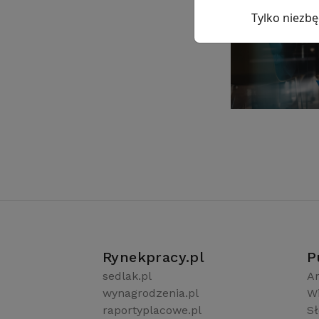
Tylko niezb
Rynekpracy.pl
P
sedlak.pl
Ar
wynagrodzenia.pl
W
raportyplacowe.pl
S