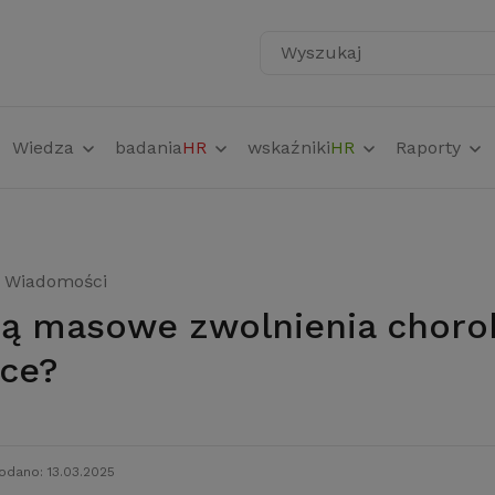
Wyszukaj
Wiedza
badania
HR
wskaźniki
HR
Raporty
Wiadomości
ce?
odano: 13.03.2025