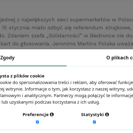
 jednej z największych sieci supermarketów w Polsc
. 15 stycznia miało odbyć się referendum strajkowe,
ło. Zdaniem szefa „Solidarności” w Biedronce nie d
kart do głosowania. Jeronimo Martins Polska uważ
h przepisów pracownicy nie mieli prawa do przepro
Zgody
O plikach 
terenie sklepów. Jeśli strajkujący nie dojdą do por
jprawdopodobniej złożą zwolnienia chorobowe.
/gazetakrakowska.pl
ysta z plików cookie
ookie do spersonalizowania treści i reklam, aby oferować funkcj
ć więcej?
Zobacz więcej wiadomości
ej witrynie. Informacje o tym, jak korzystasz z naszej witryny,
lamowym i analitycznym. Partnerzy mogą połączyć te informacj
lub uzyskanymi podczas korzystania z ich usług.
Preferencje
Statystyki