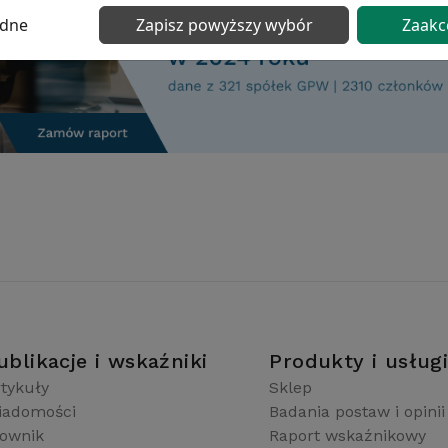
ędne
Zapisz powyższy wybór
Zaakc
ublikacje i wskaźniki
Produkty i usług
tykuły
Sklep
iadomości
Badania postaw i opinii
łownik
Raport wskaźnikowy