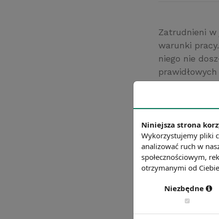
Zatrudnieni w
warunki pracy
niego nie dosz
prawidłowych 
obowiązującyc
referendum na 
pracodawcą na
Źródło: https:/
Niniejsza strona korz
Wykorzystujemy pliki c
Chcesz wiedzie
analizować ruch w nasz
społecznościowym, rek
otrzymanymi od Ciebie 
Niezbędne